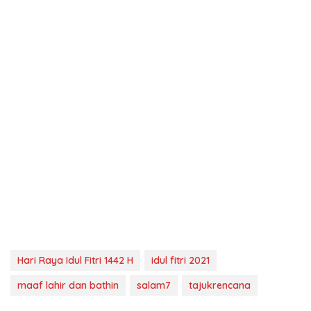
Hari Raya Idul Fitri 1442 H
idul fitri 2021
maaf lahir dan bathin
salam7
tajukrencana