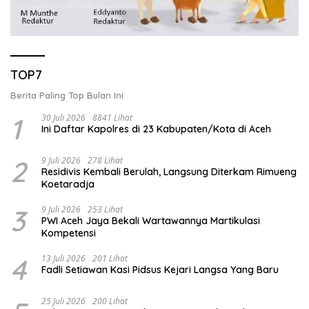
TOP7
Berita Paling Top Bulan Ini
1
30 Juli 2026
8841 Lihat
Ini Daftar Kapolres di 23 Kabupaten/Kota di Aceh
2
9 Juli 2026
278 Lihat
Residivis Kembali Berulah, Langsung Diterkam Rimueng
Koetaradja
3
9 Juli 2026
253 Lihat
PWI Aceh Jaya Bekali Wartawannya Martikulasi
Kompetensi
4
13 Juli 2026
201 Lihat
Fadli Setiawan Kasi Pidsus Kejari Langsa Yang Baru
25 Juli 2026
200 Lihat