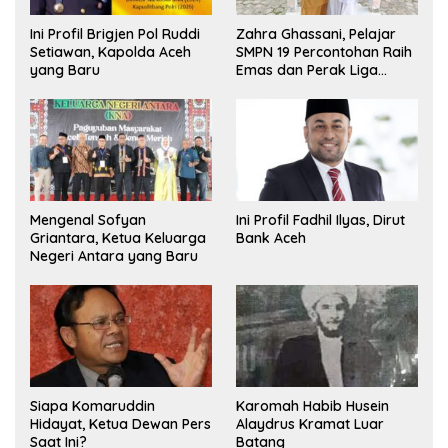
Ini Profil Brigjen Pol Ruddi
Zahra Ghassani, Pelajar
Setiawan, Kapolda Aceh
SMPN 19 Percontohan Raih
yang Baru
Emas dan Perak Liga
Olimpiade Nasional
Mengenal Sofyan
Ini Profil Fadhil Ilyas, Dirut
Griantara, Ketua Keluarga
Bank Aceh
Negeri Antara yang Baru
Siapa Komaruddin
Karomah Habib Husein
Hidayat, Ketua Dewan Pers
Alaydrus Kramat Luar
Saat Ini?
Batang