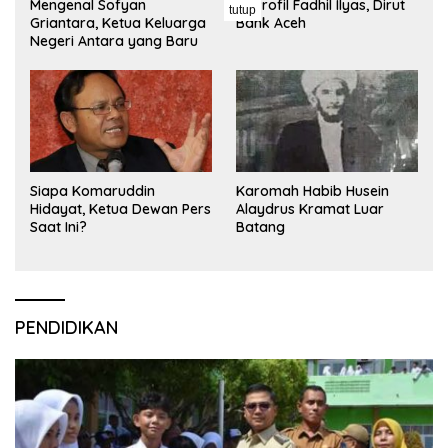
Mengenal Sofyan
Ini Profil Fadhil Ilyas, Dirut
tutup
Griantara, Ketua Keluarga
Bank Aceh
Negeri Antara yang Baru
Siapa Komaruddin
Karomah Habib Husein
Hidayat, Ketua Dewan Pers
Alaydrus Kramat Luar
Saat Ini?
Batang
PENDIDIKAN