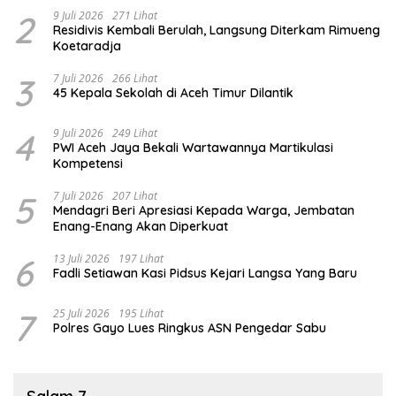
2
9 Juli 2026
271 Lihat
Residivis Kembali Berulah, Langsung Diterkam Rimueng
Koetaradja
3
7 Juli 2026
266 Lihat
45 Kepala Sekolah di Aceh Timur Dilantik
4
9 Juli 2026
249 Lihat
PWI Aceh Jaya Bekali Wartawannya Martikulasi
Kompetensi
5
7 Juli 2026
207 Lihat
Mendagri Beri Apresiasi Kepada Warga, Jembatan
Enang-Enang Akan Diperkuat
6
13 Juli 2026
197 Lihat
Fadli Setiawan Kasi Pidsus Kejari Langsa Yang Baru
7
25 Juli 2026
195 Lihat
Polres Gayo Lues Ringkus ASN Pengedar Sabu