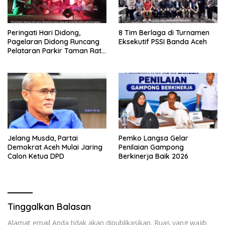
Peringati Hari Didong,
8 Tim Berlaga di Turnamen
Pagelaran Didong Runcang
Eksekutif PSSI Banda Aceh
Pelataran Parkir Taman Ratu
Safiatuddin
Jelang Musda, Partai
Pemko Langsa Gelar
Demokrat Aceh Mulai Jaring
Penilaian Gampong
Calon Ketua DPD
Berkinerja Baik 2026
Tinggalkan Balasan
Alamat email Anda tidak akan dipublikasikan.
Ruas yang wajib