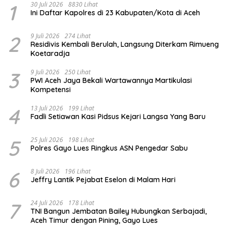
1
30 Juli 2026
8830 Lihat
Ini Daftar Kapolres di 23 Kabupaten/Kota di Aceh
2
9 Juli 2026
274 Lihat
Residivis Kembali Berulah, Langsung Diterkam Rimueng
Koetaradja
3
9 Juli 2026
250 Lihat
PWI Aceh Jaya Bekali Wartawannya Martikulasi
Kompetensi
4
13 Juli 2026
199 Lihat
Fadli Setiawan Kasi Pidsus Kejari Langsa Yang Baru
5
25 Juli 2026
198 Lihat
Polres Gayo Lues Ringkus ASN Pengedar Sabu
6
8 Juli 2026
196 Lihat
Jeffry Lantik Pejabat Eselon di Malam Hari
7
24 Juli 2026
178 Lihat
TNI Bangun Jembatan Bailey Hubungkan Serbajadi,
Aceh Timur dengan Pining, Gayo Lues