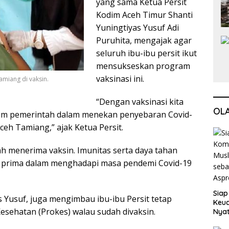
yang sama Ketua Persit
Kodim Aceh Timur Shanti
Yuningtiyas Yusuf Adi
Puruhita, mengajak agar
seluruh ibu-ibu persit ikut
mensukseskan program
vaksinasi ini.
amiang di vaksin.
“Dengan vaksinasi kita
OL
am pemerintah dalam menekan penyebaran Covid-
ceh Tamiang,” ajak Ketua Persit.
h menerima vaksin. Imunitas serta daya tahan
 prima dalam menghadapi masa pendemi Covid-19
Siap
s Yusuf, juga mengimbau ibu-ibu Persit tetap
Keuc
 Kesehatan (Prokes) walau sudah divaksin.
Nya
seba