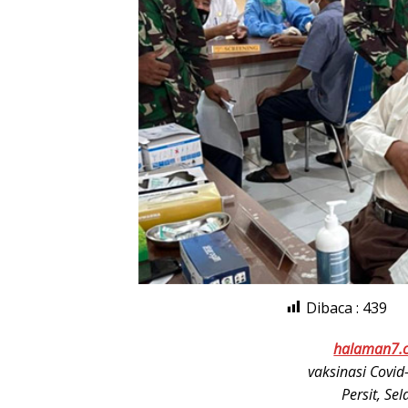
Dibaca :
439
halaman7.
vaksinasi Covi
Persit, Se