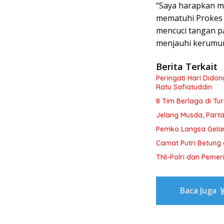
“Saya harapkan mes
mematuhi Prokes
mencuci tangan pa
menjauhi kerumun
Berita Terkait
Peringati Hari Dido
Ratu Safiatuddin
8 Tim Berlaga di Tu
Jelang Musda, Parta
Pemko Langsa Gelar
Camat Putri Betung 
TNI-Polri dan Peme
Baca Juga