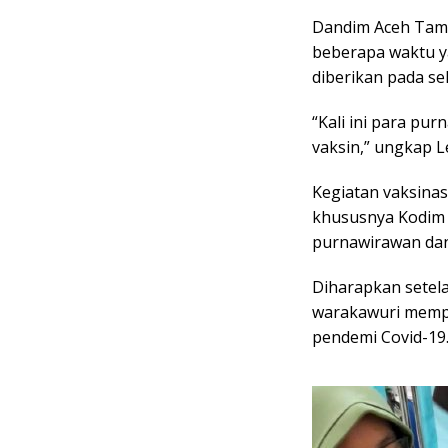
Dandim Aceh Tami
beberapa waktu ya
diberikan pada se
“Kali ini para p
vaksin,” ungkap L
Kegiatan vaksinas
khususnya Kodim 
purnawirawan dan
Diharapkan setel
warakawuri mempu
pendemi Covid-19