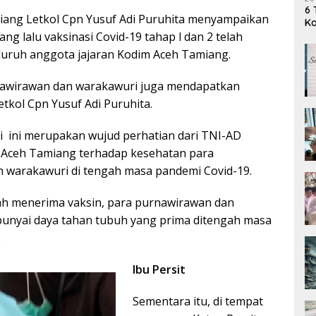
6 
ang Letkol Cpn Yusuf Adi Puruhita menyampaikan
K
ng lalu vaksinasi Covid-19 tahap l dan 2 telah
luruh anggota jajaran Kodim Aceh Tamiang.
urnawirawan dan warakawuri juga mendapatkan
etkol Cpn Yusuf Adi Puruhita.
i ini merupakan wujud perhatian dari TNI-AD
Aceh Tamiang terhadap kesehatan para
 warakawuri di tengah masa pandemi Covid-19.
ah menerima vaksin, para purnawirawan dan
nyai daya tahan tubuh yang prima ditengah masa
.
Ibu Persit
Sementara itu, di tempat