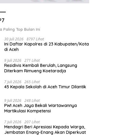
P7
a Paling Top Bulan Ini
30 Juli 2026
8797 Lihat
Ini Daftar Kapolres di 23 Kabupaten/Kota
di Aceh
9 Juli 2026
271 Lihat
Residivis Kembali Berulah, Langsung
Diterkam Rimueng Koetaradja
7 Juli 2026
265 Lihat
45 Kepala Sekolah di Aceh Timur Dilantik
9 Juli 2026
248 Lihat
PWI Aceh Jaya Bekali Wartawannya
Martikulasi Kompetensi
7 Juli 2026
207 Lihat
Mendagri Beri Apresiasi Kepada Warga,
Jembatan Enang-Enang Akan Diperkuat