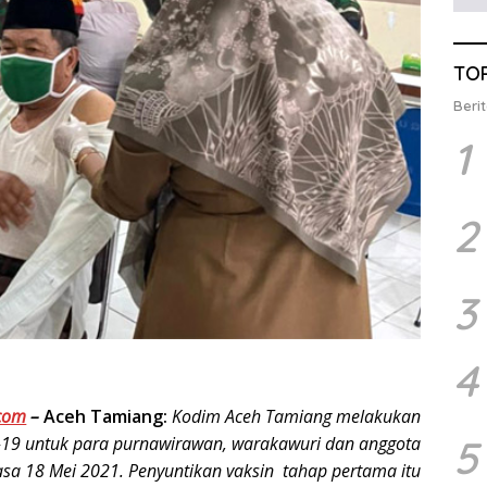
TO
Berit
1
2
3
4
com
–
Aceh Tamiang:
Kodim Aceh Tamiang melakukan
5
d-19 untuk para purnawirawan, warakawuri dan anggota
lasa 18 Mei 2021. Penyuntikan vaksin tahap pertama itu