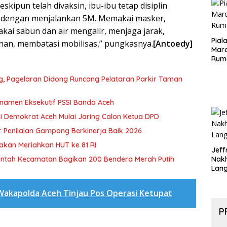
Aspr
kipun telah divaksin, ibu-ibu tetap disiplin
 dengan menjalankan 5M. Memakai masker,
kai sabun dan air mengalir, menjaga jarak,
Pial
an, membatasi mobilisas,” pungkasnya.
[Antoedy]
Maro
Rum
ng, Pagelaran Didong Runcang Pelataran Parkir Taman
rnamen Eksekutif PSSI Banda Aceh
i Demokrat Aceh Mulai Jaring Calon Ketua DPD
 Penilaian Gampong Berkinerja Baik 2026
akan Meriahkan HUT ke 81 RI
Jeff
rintah Kecamatan Bagikan 200 Bendera Merah Putih
Nak
Lan
Wakapolda Aceh Tinjau Pos Operasi Ketupat
P