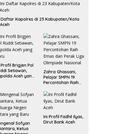
i Daftar Kapolres di 23 Kabupaten/Kota
 Aceh
i Profil Brigjen Pol
ddi Setiawan,
Zahra Ghassani,
polda Aceh yang
Pelajar SMPN 19
aru
Percontohan Raih
Emas dan Perak
Liga Olimpiade
Nasional
Ini Profil Fadhil Ilyas,
Dirut Bank Aceh
ngenal Sofyan
iantara, Ketua
luarga Negeri