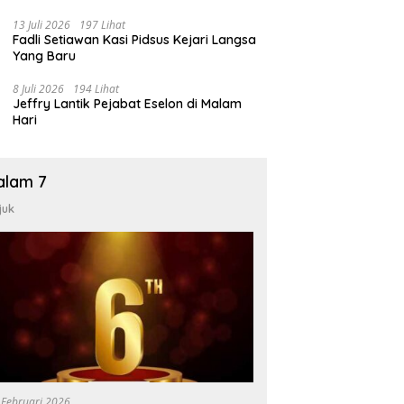
13 Juli 2026
197 Lihat
Fadli Setiawan Kasi Pidsus Kejari Langsa
Yang Baru
8 Juli 2026
194 Lihat
Jeffry Lantik Pejabat Eselon di Malam
Hari
alam 7
juk
 Februari 2026