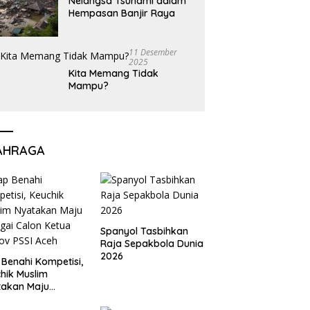
Nelangsa Tsunami dalam
Hempasan Banjir Raya
11 Desember
2025
Kita Memang Tidak
Mampu?
AHRAGA
Spanyol Tasbihkan
Raja Sepakbola Dunia
2026
 Benahi Kompetisi,
hik Muslim
takan Maju
gai Calon Ketua