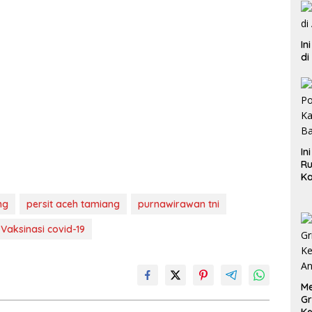
In
di
In
Ru
Ka
B
ng
persit aceh tamiang
purnawirawan tni
Vaksinasi covid-19
Me
Gr
Ke