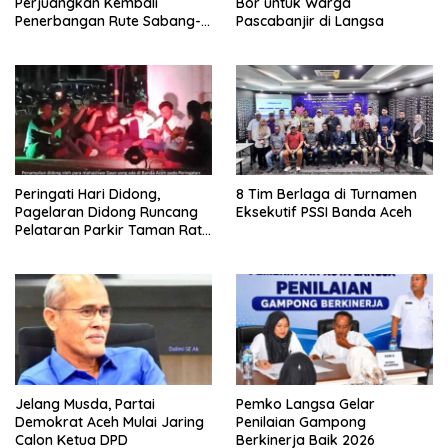
Perjuangkan Kembali
Bor untuk Warga
Penerbangan Rute Sabang-
Pascabanjir di Langsa
Medan
Peringati Hari Didong,
8 Tim Berlaga di Turnamen
Pagelaran Didong Runcang
Eksekutif PSSI Banda Aceh
Pelataran Parkir Taman Ratu
Safiatuddin
Jelang Musda, Partai
Pemko Langsa Gelar
Demokrat Aceh Mulai Jaring
Penilaian Gampong
Calon Ketua DPD
Berkinerja Baik 2026