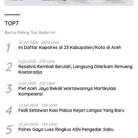
TOP7
Berita Paling Top Bulan Ini
1
30 Juli 2026
8830 Lihat
Ini Daftar Kapolres di 23 Kabupaten/Kota di Aceh
2
9 Juli 2026
274 Lihat
Residivis Kembali Berulah, Langsung Diterkam Rimueng
Koetaradja
3
9 Juli 2026
250 Lihat
PWI Aceh Jaya Bekali Wartawannya Martikulasi
Kompetensi
4
13 Juli 2026
199 Lihat
Fadli Setiawan Kasi Pidsus Kejari Langsa Yang Baru
5
25 Juli 2026
198 Lihat
Polres Gayo Lues Ringkus ASN Pengedar Sabu