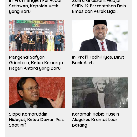
Ini Profil Brigjen Pol Ruddi
Zahra Ghassani, Pelajar
Setiawan, Kapolda Aceh
SMPN 19 Percontohan Raih
yang Baru
Emas dan Perak Liga
Olimpiade Nasional
Mengenal Sofyan
Ini Profil Fadhil Ilyas, Dirut
Griantara, Ketua Keluarga
Bank Aceh
Negeri Antara yang Baru
Siapa Komaruddin
Karomah Habib Husein
Hidayat, Ketua Dewan Pers
Alaydrus Kramat Luar
Saat Ini?
Batang