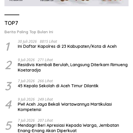
TOP7
Berita Paling Top Bulan Ini
1
30 Juli 2026
8815 Lihat
Ini Daftar Kapolres di 23 Kabupaten/Kota di Aceh
2
9 Juli 2026
271 Lihat
Residivis Kembali Berulah, Langsung Diterkam Rimueng
Koetaradja
3
7 Juli 2026
266 Lihat
45 Kepala Sekolah di Aceh Timur Dilantik
4
9 Juli 2026
249 Lihat
PWI Aceh Jaya Bekali Wartawannya Martikulasi
Kompetensi
5
7 Juli 2026
207 Lihat
Mendagri Beri Apresiasi Kepada Warga, Jembatan
Enang-Enang Akan Diperkuat