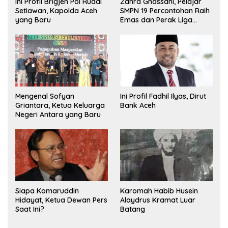
Ini Profil Brigjen Pol Ruddi
Zahra Ghassani, Pelajar
Setiawan, Kapolda Aceh
SMPN 19 Percontohan Raih
yang Baru
Emas dan Perak Liga
Olimpiade Nasional
Mengenal Sofyan
Ini Profil Fadhil Ilyas, Dirut
Griantara, Ketua Keluarga
Bank Aceh
Negeri Antara yang Baru
Siapa Komaruddin
Karomah Habib Husein
Hidayat, Ketua Dewan Pers
Alaydrus Kramat Luar
Saat Ini?
Batang