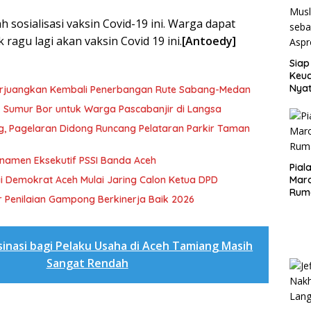
 sosialisasi vaksin Covid-19 ini. Warga dapat
 ragu lagi akan vaksin Covid 19 ini.
[Antoedy]
Siap
Keuc
Nya
erjuangkan Kembali Penerbangan Rute Sabang-Medan
seba
ik Sumur Bor untuk Warga Pascabanjir di Langsa
Aspr
ng, Pagelaran Didong Runcang Pelataran Parkir Taman
rnamen Eksekutif PSSI Banda Aceh
Pial
i Demokrat Aceh Mulai Jaring Calon Ketua DPD
Maro
Rum
 Penilaian Gampong Berkinerja Baik 2026
sinasi bagi Pelaku Usaha di Aceh Tamiang Masih
Sangat Rendah