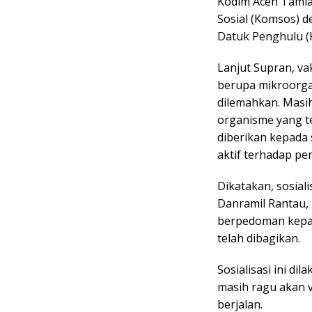
Kodim Aceh Tamia
Sosial (Komsos) 
Datuk Penghulu (K
Lanjut Supran, va
berupa mikroorga
dilemahkan. Masi
organisme yang te
diberikan kepada
aktif terhadap pen
Dikatakan, sosial
Danramil Rantau,
berpedoman kepad
telah dibagikan.
Sosialisasi ini d
masih ragu akan v
berjalan.