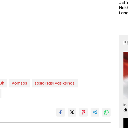
Jeff
Nak
Lan
P
auh
Komsos
sosialisasi vasiksinasi
In
di