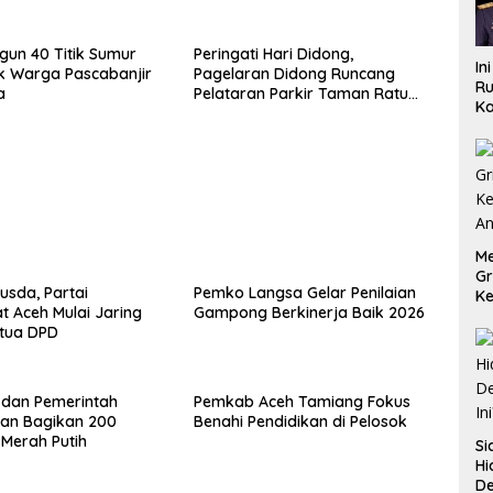
ngun 40 Titik Sumur
Peringati Hari Didong,
In
k Warga Pascabanjir
Pagelaran Didong Runcang
Ru
a
Pelataran Parkir Taman Ratu
Ka
Safiatuddin
B
Me
Gr
usda, Partai
Pemko Langsa Gelar Penilaian
Ke
 Aceh Mulai Jaring
Gampong Berkinerja Baik 2026
An
etua DPD
i dan Pemerintah
Pemkab Aceh Tamiang Fokus
an Bagikan 200
Benahi Pendidikan di Pelosok
Merah Putih
Si
Hi
De