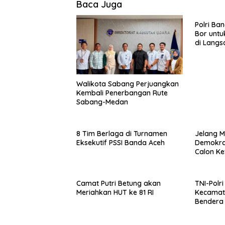
Baca Juga
Polri Ba
Bor untu
di Langs
Walikota Sabang Perjuangkan
Kembali Penerbangan Rute
Sabang-Medan
8 Tim Berlaga di Turnamen
Jelang M
Eksekutif PSSI Banda Aceh
Demokrat
Calon K
Camat Putri Betung akan
TNI-Polr
Meriahkan HUT ke 81 RI
Kecamat
Bendera 