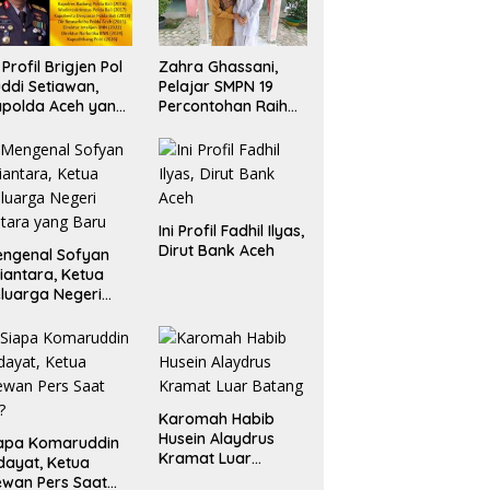
i Profil Brigjen Pol
Zahra Ghassani,
ddi Setiawan,
Pelajar SMPN 19
polda Aceh yang
Percontohan Raih
aru
Emas dan Perak
Liga Olimpiade
Nasional
Ini Profil Fadhil Ilyas,
Dirut Bank Aceh
ngenal Sofyan
iantara, Ketua
luarga Negeri
tara yang Baru
Karomah Habib
Husein Alaydrus
apa Komaruddin
Kramat Luar
dayat, Ketua
Batang
wan Pers Saat