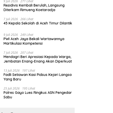
9 Juli 2026
271 Lihat
Residivis Kembali Berulah, Langsung
Diterkam Rimueng Koetaradja
7 Juli 2026
266 Lihat
45 Kepala Sekolah di Aceh Timur Dilantik
9 Juli 2026
249 Lihat
PWI Aceh Jaya Bekali Wartawannya
Martikulasi Kompetensi
7 Juli 2026
207 Lihat
Mendagri Beri Apresiasi Kepada Warga,
Jembatan Enang-Enang Akan Diperkuat
13 Juli 2026
197 Lihat
Fadli Setiawan Kasi Pidsus Kejari Langsa
Yang Baru
25 Juli 2026
195 Lihat
Polres Gayo Lues Ringkus ASN Pengedar
Sabu