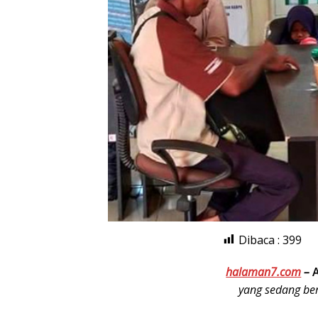
Dibaca :
399
halaman7.com
–
yang sedang ber