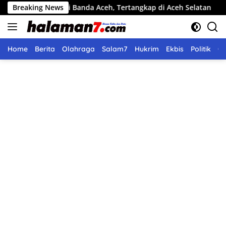
Langsung
s di Banda Aceh, Tertangkap di Aceh Selatan
Breaking News
Pemko Langs
ke
konten
Home
Berita
Olahraga
Salam7
Hukrim
Ekbis
Politik
O