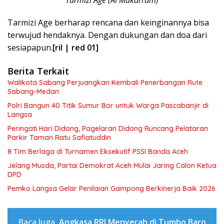
Tarmizi Age (Al Mukarram)
Tarmizi Age berharap rencana dan keinginannya bisa
terwujud hendaknya. Dengan dukungan dan doa dari
sesiapapun.
[ril | red 01]
Berita Terkait
Walikota Sabang Perjuangkan Kembali Penerbangan Rute
Sabang-Medan
Polri Bangun 40 Titik Sumur Bor untuk Warga Pascabanjir di
Langsa
Peringati Hari Didong, Pagelaran Didong Runcang Pelataran
Parkir Taman Ratu Safiatuddin
8 Tim Berlaga di Turnamen Eksekutif PSSI Banda Aceh
Jelang Musda, Partai Demokrat Aceh Mulai Jaring Calon Ketua
DPD
Pemko Langsa Gelar Penilaian Gampong Berkinerja Baik 2026
Baca Juga
Angkasa RRI Menyerah di Tumbo Baro