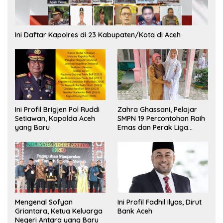
Ini Daftar Kapolres di 23 Kabupaten/Kota di Aceh
Ini Profil Brigjen Pol Ruddi
Zahra Ghassani, Pelajar
Setiawan, Kapolda Aceh
SMPN 19 Percontohan Raih
yang Baru
Emas dan Perak Liga
Olimpiade Nasional
Mengenal Sofyan
Ini Profil Fadhil Ilyas, Dirut
Griantara, Ketua Keluarga
Bank Aceh
Negeri Antara yang Baru