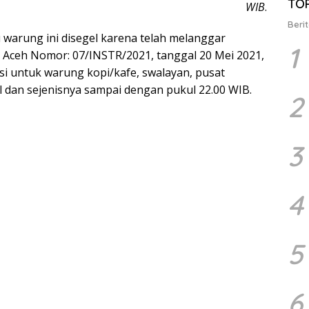
TO
WIB
.
Berit
 warung ini disegel karena telah melanggar
1
 Aceh Nomor: 07/INSTR/2021, tanggal 20 Mei 2021,
i untuk warung kopi/kafe, swalayan, pusat
l dan sejenisnya sampai dengan pukul 22.00 WIB.
2
3
4
5
6