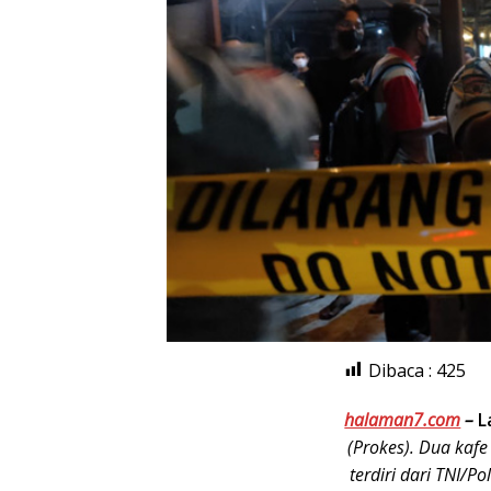
Dibaca :
425
halaman7.com
–
L
(Prokes). Dua kafe
terdiri dari TNI/P