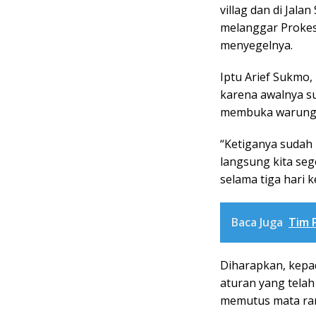
villag dan di Jal
melanggar Prokes
menyegelnya.
Iptu Arief Sukmo,
karena awalnya su
membuka warung d
“Ketiganya sudah 
langsung kita seg
selama tiga hari 
Baca Juga
Tim 
Diharapkan, kepa
aturan yang tela
memutus mata ran