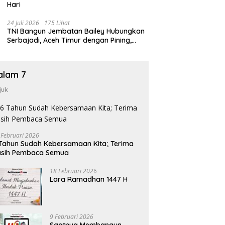
Hari
24 Juli 2026
175 Lihat
TNI Bangun Jembatan Bailey Hubungkan
Serbajadi, Aceh Timur dengan Pining,
Gayo Lues
alam 7
juk
 Februari 2026
Tahun Sudah Kebersamaan Kita; Terima
asih Pembaca Semua
18 Februari 2026
Lara Ramadhan 1447 H
9 Februari 2026