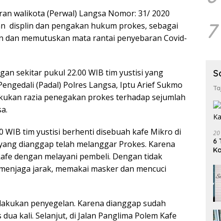
an walikota (Perwal) Langsa Nomor: 31/ 2020
7
n displin dan pengakan hukum prokes, sebagai
 dan memutuskan mata rantai penyebaran Covid-
gan sekitar pukul 22.00 WIB tim yustisi yang
S
Pengedali (Padal) Polres Langsa, Iptu Arief Sukmo
Ta
kukan razia penegakan prokes terhadap sejumlah
a.
0 WIB tim yustisi berhenti disebuah kafe Mikro di
20
6 
 yang dianggap telah melanggar Prokes. Karena
K
fe dengan melayani pembeli. Dengan tidak
enjaga jarak, memakai masker dan mencuci
lakukan penyegelan. Karena dianggap sudah
dua kali. Selanjut, di Jalan Panglima Polem Kafe