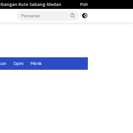
bang-Medan
Polri Bangun 40 Titik Sumur Bor untuk Warg
kan
Opini
Piknik