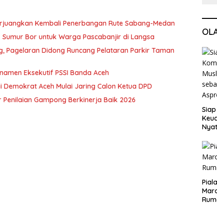
erjuangkan Kembali Penerbangan Rute Sabang-Medan
OL
ik Sumur Bor untuk Warga Pascabanjir di Langsa
ng, Pagelaran Didong Runcang Pelataran Parkir Taman
rnamen Eksekutif PSSI Banda Aceh
i Demokrat Aceh Mulai Jaring Calon Ketua DPD
 Penilaian Gampong Berkinerja Baik 2026
Siap
Keuc
Nya
seba
Aspr
Pial
Maro
Rum