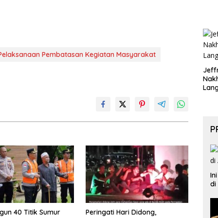
Pelaksanaan Pembatasan Kegiatan Masyarakat
Jeff
Nak
Lan
P
In
di
ngun 40 Titik Sumur
Peringati Hari Didong,