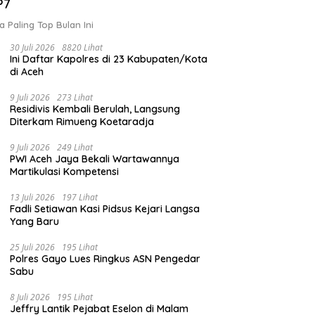
P7
a Paling Top Bulan Ini
30 Juli 2026
8820 Lihat
Ini Daftar Kapolres di 23 Kabupaten/Kota
di Aceh
9 Juli 2026
273 Lihat
Residivis Kembali Berulah, Langsung
Diterkam Rimueng Koetaradja
9 Juli 2026
249 Lihat
PWI Aceh Jaya Bekali Wartawannya
Martikulasi Kompetensi
13 Juli 2026
197 Lihat
Fadli Setiawan Kasi Pidsus Kejari Langsa
Yang Baru
25 Juli 2026
195 Lihat
Polres Gayo Lues Ringkus ASN Pengedar
Sabu
8 Juli 2026
195 Lihat
Jeffry Lantik Pejabat Eselon di Malam