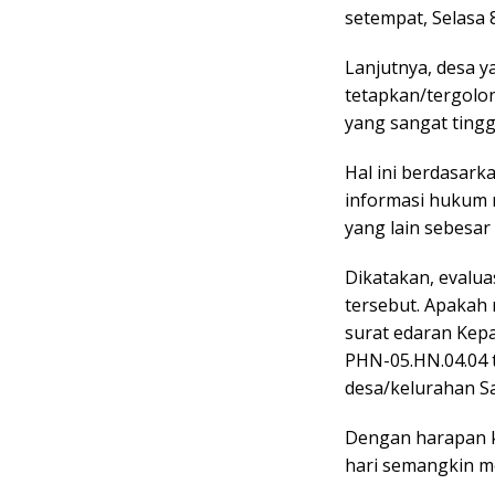
setempat, Selasa 8
Lanjutnya, desa y
tetapkan/tergolo
yang sangat tinggi
Hal ini berdasark
informasi hukum m
yang lain sebesar
Dikatakan, evalua
tersebut. Apakah 
surat edaran Kep
PHN-05.HN.04.04 
desa/kelurahan S
Dengan harapan k
hari semangkin m