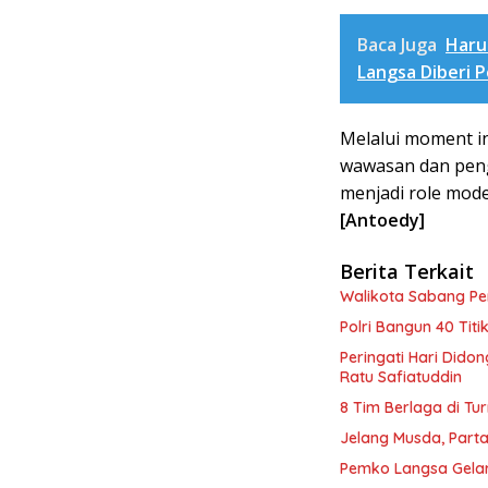
Baca Juga
Haru
Langsa Diberi 
Melalui moment i
wawasan dan peng
menjadi role mode
[Antoedy]
Berita Terkait
Walikota Sabang P
Polri Bangun 40 Tit
Peringati Hari Dido
Ratu Safiatuddin
8 Tim Berlaga di Tu
Jelang Musda, Parta
Pemko Langsa Gelar