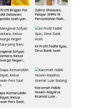
i Profil Brigjen Pol
Zahra Ghassani,
ddi Setiawan,
Pelajar SMPN 19
polda Aceh yang
Percontohan Raih
aru
Emas dan Perak
Liga Olimpiade
Nasional
Ini Profil Fadhil Ilyas,
Dirut Bank Aceh
ngenal Sofyan
iantara, Ketua
luarga Negeri
tara yang Baru
Karomah Habib
Husein Alaydrus
apa Komaruddin
Kramat Luar
dayat, Ketua
Batang
wan Pers Saat
i?