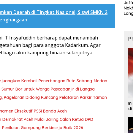
Jeff
Nak
mkan Daerah di Tingkat Nasional, Siswi SMKN 2
Lan
Penghargaan
ni, T Insyafuddin berharap dapat menambah
P
etahuan bagi para anggota Kadarkum. Agar
l bagi calon kampung binaan selanjutnya.
erjuangkan Kembali Penerbangan Rute Sabang-Medan
ik Sumur Bor untuk Warga Pascabanjir di Langsa
ng, Pagelaran Didong Runcang Pelataran Parkir Taman
In
di
rnamen Eksekutif PSSI Banda Aceh
i Demokrat Aceh Mulai Jaring Calon Ketua DPD
 Penilaian Gampong Berkinerja Baik 2026