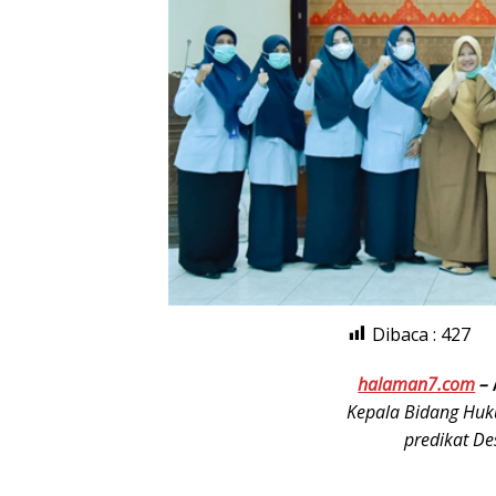
Dibaca :
427
halaman7.com
–
Kepala Bidang Huk
predikat D