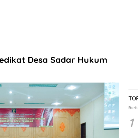
redikat Desa Sadar Hukum
TO
Berit
1