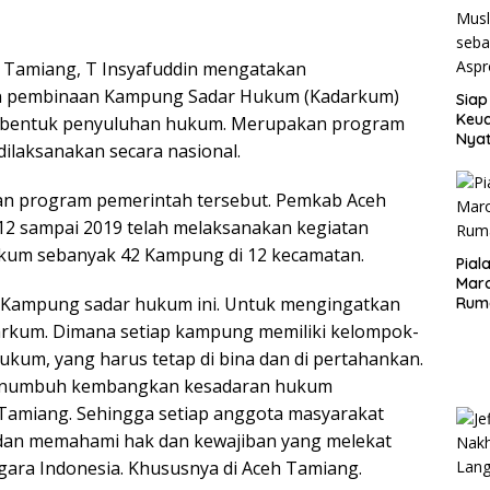
h Tamiang, T Insyafuddin mengatakan
 pembinaan Kampung Sadar Hukum (Kadarkum)
Siap
Keuc
u bentuk penyuluhan hukum. Merupakan program
Nya
ilaksanakan secara nasional.
seba
Aspr
n program pemerintah tersebut. Pemkab Aceh
12 sampai 2019 telah melaksanakan kegiatan
kum sebanyak 42 Kampung di 12 kecamatan.
Pial
Maro
i Kampung sadar hukum ini. Untuk mengingatkan
Rum
darkum. Dimana setiap kampung memiliki kelompok-
kum, yang harus tetap di bina dan di pertahankan.
enumbuh kembangkan kesadaran hukum
Tamiang. Sehingga setiap anggota masyarakat
dan memahami hak dan kewajiban yang melekat
gara Indonesia. Khususnya di Aceh Tamiang.