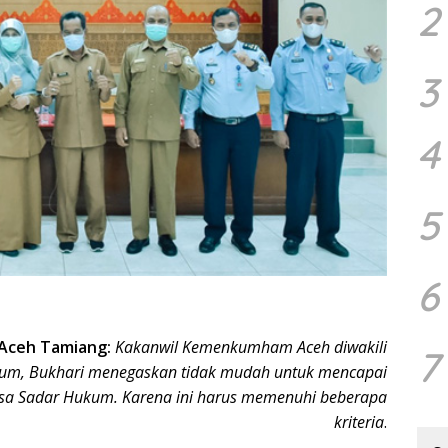
2
3
4
5
6
Aceh Tamiang:
Kakanwil Kemenkumham Aceh diwakili
7
um, Bukhari menegaskan tidak mudah untuk mencapai
esa Sadar Hukum. Karena ini harus memenuhi beberapa
kriteria
.