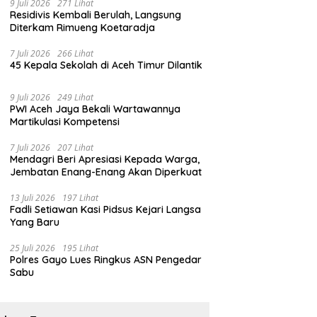
9 Juli 2026
271 Lihat
Residivis Kembali Berulah, Langsung
Diterkam Rimueng Koetaradja
7 Juli 2026
266 Lihat
45 Kepala Sekolah di Aceh Timur Dilantik
9 Juli 2026
249 Lihat
PWI Aceh Jaya Bekali Wartawannya
Martikulasi Kompetensi
7 Juli 2026
207 Lihat
Mendagri Beri Apresiasi Kepada Warga,
Jembatan Enang-Enang Akan Diperkuat
13 Juli 2026
197 Lihat
Fadli Setiawan Kasi Pidsus Kejari Langsa
Yang Baru
25 Juli 2026
195 Lihat
Polres Gayo Lues Ringkus ASN Pengedar
Sabu