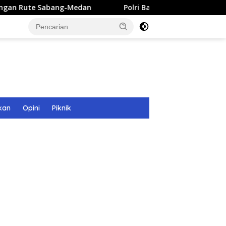
ang-Medan
Polri Bangun 40 Titik Sumur Bor untuk Warga
kan
Opini
Piknik