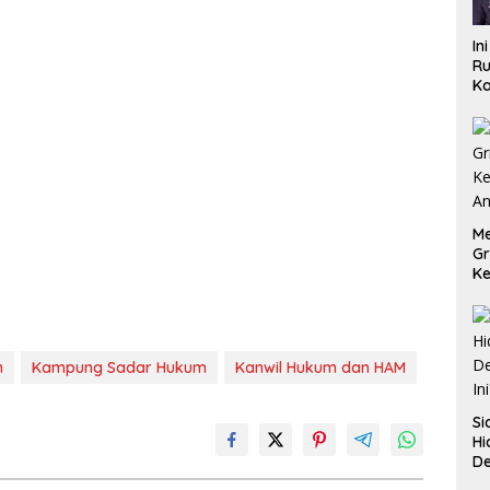
In
Ru
Ka
B
Me
Gr
Ke
An
m
Kampung Sadar Hukum
Kanwil Hukum dan HAM
Si
Hi
De
In