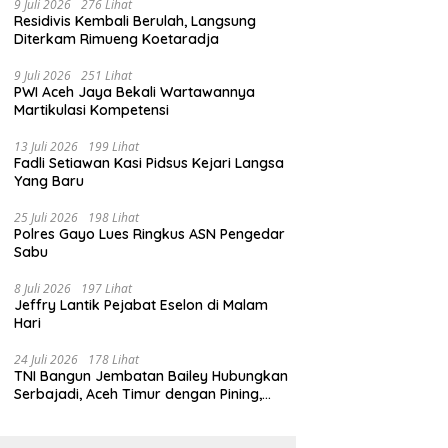
9 Juli 2026
276 Lihat
Residivis Kembali Berulah, Langsung
Diterkam Rimueng Koetaradja
9 Juli 2026
251 Lihat
PWI Aceh Jaya Bekali Wartawannya
Martikulasi Kompetensi
13 Juli 2026
199 Lihat
Fadli Setiawan Kasi Pidsus Kejari Langsa
Yang Baru
25 Juli 2026
198 Lihat
Polres Gayo Lues Ringkus ASN Pengedar
Sabu
8 Juli 2026
197 Lihat
Jeffry Lantik Pejabat Eselon di Malam
Hari
24 Juli 2026
178 Lihat
TNI Bangun Jembatan Bailey Hubungkan
Serbajadi, Aceh Timur dengan Pining,
Gayo Lues