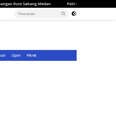
 Sabang-Medan
Polri Bangun 40 Titik Sumur Bor untuk W
kan
Opini
Piknik