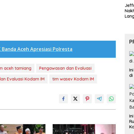
Jeff
Nak
Lan
P
 Banda Aceh Apresiasi Polresta
m aceh tamiang
Pengawasan dan Evaluasi
In
di
an Evaluasi Kodam IM
tim wasev Kodam IM
In
Ru
Ka
B