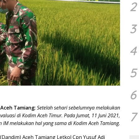
2
3
4
5
6
–
Aceh Tamiang:
Setelah sehari sebelumnya melakukan
7
aluasi di Kodim Aceh Timur. Pada Jumat, 11 Juni 2021,
m IM melakukan hal yang sama di Kodim Aceh Tamiang.
Dandim) Aceh Tamiang Letkol Cpn Yusuf Adi