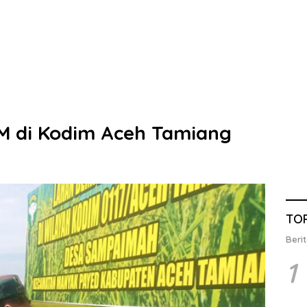
M di Kodim Aceh Tamiang
TO
Berit
1