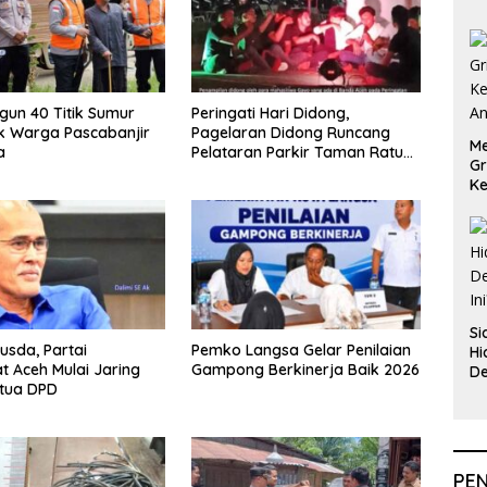
ngun 40 Titik Sumur
Peringati Hari Didong,
k Warga Pascabanjir
Pagelaran Didong Runcang
Me
a
Pelataran Parkir Taman Ratu
Gr
Safiatuddin
Ke
An
Si
usda, Partai
Pemko Langsa Gelar Penilaian
Hi
 Aceh Mulai Jaring
Gampong Berkinerja Baik 2026
De
etua DPD
In
PE