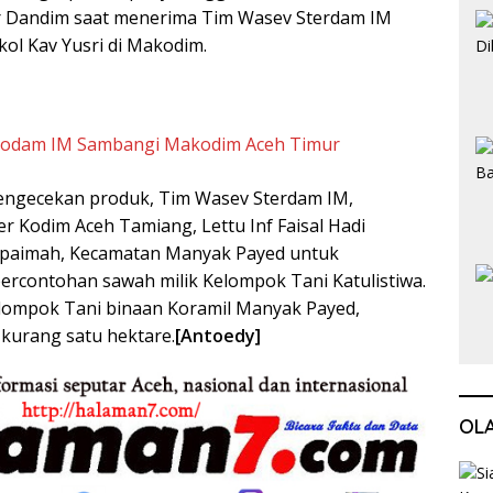
ar Dandim saat menerima Tim Wasev Sterdam IM
kol Kav Yusri di Makodim.
Kodam IM Sambangi Makodim Aceh Timur
engecekan produk, Tim Wasev Sterdam IM,
er Kodim Aceh Tamiang, Lettu Inf Faisal Hadi
paimah, Kecamatan Manyak Payed untuk
ercontohan sawah milik Kelompok Tani Katulistiwa.
lompok Tani binaan Koramil Manyak Payed,
 kurang satu hektare.
[Antoedy]
OL