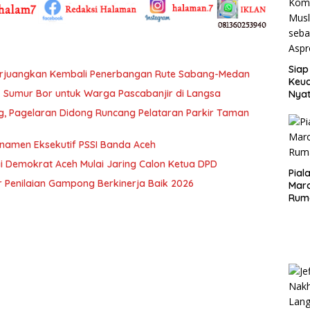
Siap
erjuangkan Kembali Penerbangan Rute Sabang-Medan
Keuc
ik Sumur Bor untuk Warga Pascabanjir di Langsa
Nya
seba
ng, Pagelaran Didong Runcang Pelataran Parkir Taman
Aspr
rnamen Eksekutif PSSI Banda Aceh
i Demokrat Aceh Mulai Jaring Calon Ketua DPD
Pial
 Penilaian Gampong Berkinerja Baik 2026
Maro
Rum