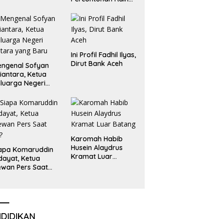
Emas dan Perak
Liga Olimpiade
Nasional
Ini Profil Fadhil Ilyas,
Dirut Bank Aceh
ngenal Sofyan
iantara, Ketua
luarga Negeri
tara yang Baru
Karomah Habib
Husein Alaydrus
apa Komaruddin
Kramat Luar
dayat, Ketua
Batang
wan Pers Saat
i?
NDIDIKAN