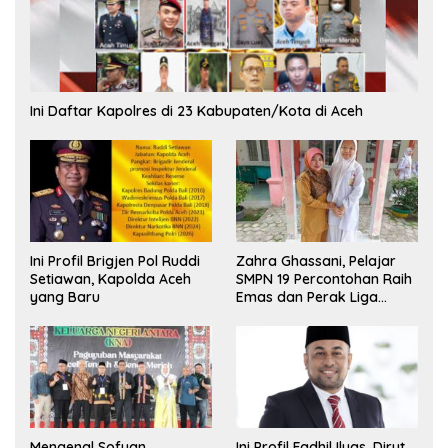
Ini Daftar Kapolres di 23 Kabupaten/Kota di Aceh
Ini Profil Brigjen Pol Ruddi
Zahra Ghassani, Pelajar
Setiawan, Kapolda Aceh
SMPN 19 Percontohan Raih
yang Baru
Emas dan Perak Liga
Olimpiade Nasional
Mengenal Sofyan
Ini Profil Fadhil Ilyas, Dirut