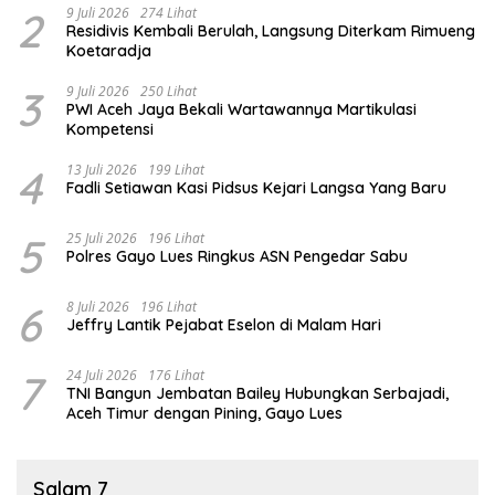
2
9 Juli 2026
274 Lihat
Residivis Kembali Berulah, Langsung Diterkam Rimueng
Koetaradja
3
9 Juli 2026
250 Lihat
PWI Aceh Jaya Bekali Wartawannya Martikulasi
Kompetensi
4
13 Juli 2026
199 Lihat
Fadli Setiawan Kasi Pidsus Kejari Langsa Yang Baru
5
25 Juli 2026
196 Lihat
Polres Gayo Lues Ringkus ASN Pengedar Sabu
6
8 Juli 2026
196 Lihat
Jeffry Lantik Pejabat Eselon di Malam Hari
7
24 Juli 2026
176 Lihat
TNI Bangun Jembatan Bailey Hubungkan Serbajadi,
Aceh Timur dengan Pining, Gayo Lues
Salam 7