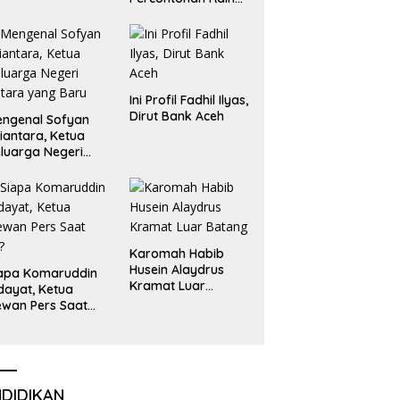
Emas dan Perak
Liga Olimpiade
Nasional
Ini Profil Fadhil Ilyas,
Dirut Bank Aceh
ngenal Sofyan
iantara, Ketua
luarga Negeri
tara yang Baru
Karomah Habib
Husein Alaydrus
apa Komaruddin
Kramat Luar
dayat, Ketua
Batang
wan Pers Saat
i?
NDIDIKAN