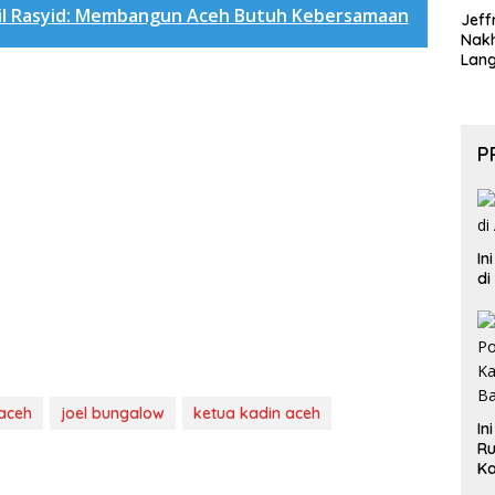
il Rasyid: Membangun Aceh Butuh Kebersamaan
Jeff
Nak
Lan
P
In
di
 aceh
joel bungalow
ketua kadin aceh
In
Ru
Ka
B