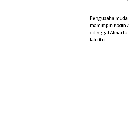
Pengusaha muda Ace
memimpin Kadin A
ditinggal Almar
lalu itu.