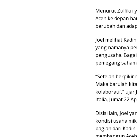
Menurut Zulfikri 
Aceh ke depan ha
berubah dan adap
Joel melihat Kadi
yang namanya pem
pengusaha. Bagai
pemegang saham
“Setelah berpikir
Maka barulah kita
kolaboratif,” uja
Italia, Jumat 22 Ap
Disisi lain, Joel 
kondisi usaha mi
bagian dari Kadin
membangun Aceh m