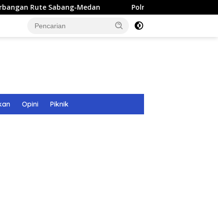
Sabang-Medan
Polri Bangun 40 Titik Sumur Bor untuk Wa
kan
Opini
Piknik