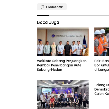
1
Komentar
Baca Juga
Walikota Sabang Perjuangkan
Polri Ba
Kembali Penerbangan Rute
Bor untu
Sabang-Medan
di Langs
Jelang M
Demokrat
Calon K