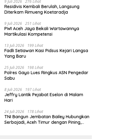
9 Juli 2026
276 Lihat
Residivis Kembali Berulah, Langsung
Diterkam Rimueng Koetaradja
9 Juli 2026
251 Lihat
PWI Aceh Jaya Bekali Wartawannya
Martikulasi Kompetensi
13 Juli 2026
199 Lihat
Fadli Setiawan Kasi Pidsus Kejari Langsa
Yang Baru
25 Juli 2026
198 Lihat
Polres Gayo Lues Ringkus ASN Pengedar
Sabu
8 Juli 2026
197 Lihat
Jeffry Lantik Pejabat Eselon di Malam
Hari
24 Juli 2026
178 Lihat
TNI Bangun Jembatan Bailey Hubungkan
Serbajadi, Aceh Timur dengan Pining,
Gayo Lues