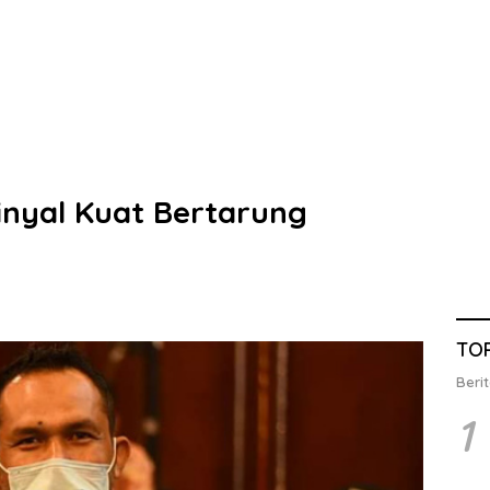
inyal Kuat Bertarung
TO
Berit
1