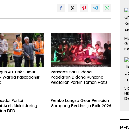
Me
Gr
Ke
An
ngun 40 Titik Sumur
Peringati Hari Didong,
k Warga Pascabanjir
Pagelaran Didong Runcang
a
Pelataran Parkir Taman Ratu
Safiatuddin
Si
Hi
De
usda, Partai
Pemko Langsa Gelar Penilaian
In
 Aceh Mulai Jaring
Gampong Berkinerja Baik 2026
etua DPD
PE