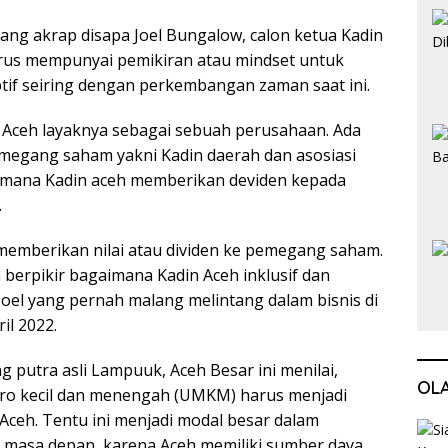
yang akrap disapa Joel Bungalow, calon ketua Kadin
rus mempunyai pemikiran atau mindset untuk
tif seiring dengan perkembangan zaman saat ini.
n Aceh layaknya sebagai sebuah perusahaan. Ada
egang saham yakni Kadin daerah dan asosiasi
mana Kadin aceh memberikan deviden kepada
.
 memberikan nilai atau dividen ke pemegang saham.
 berpikir bagaimana Kadin Aceh inklusif dan
r Joel yang pernah malang melintang dalam bisnis di
ril 2022.
yang putra asli Lampuuk, Aceh Besar ini menilai,
OL
kro kecil dan menengah (UMKM) harus menjadi
 Aceh. Tentu ini menjadi modal besar dalam
asa depan, karena Aceh memiliki sumber daya