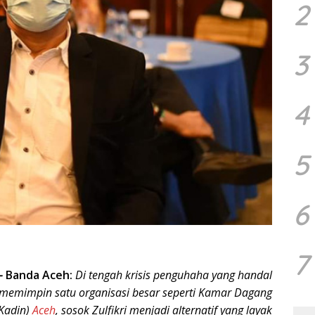
2
3
4
5
6
7
–
Banda Aceh:
Di tengah krisis penguhaha yang handal
memimpin satu organisasi besar seperti Kamar Dagang
(Kadin)
Aceh
, sosok Zulfikri menjadi alternatif yang layak