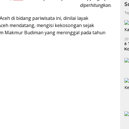
S
diperhitungkan
.
Ta
h di bidang pariwisata ini, dinilai layak
ceh mendatang, mengisi kekosongan sejak
hum Makmur Budiman yang meninggal pada tahun
20
6 
K