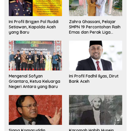
Ini Profil Brigjen Pol Ruddi
Zahra Ghassani, Pelajar
Setiawan, Kapolda Aceh
SMPN 19 Percontohan Raih
yang Baru
Emas dan Perak Liga
Olimpiade Nasional
Mengenal Sofyan
Ini Profil Fadhil Ilyas, Dirut
Griantara, Ketua Keluarga
Bank Aceh
Negeri Antara yang Baru
Siapa Komaruddin
Karomah Habib Husein