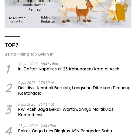
TOP7
Berita Paling Top Bulan Ini
1
30 Juli 2026
8847 Lihat
Ini Daftar Kapolres di 23 Kabupaten/Kota di Aceh
2
9 Juli 2026
278 Lihat
Residivis Kembali Berulah, Langsung Diterkam Rimueng
Koetaradja
3
9 Juli 2026
254 Lihat
PWI Aceh Jaya Bekali Wartawannya Martikulasi
Kompetensi
4
25 Juli 2026
204 Lihat
Polres Gayo Lues Ringkus ASN Pengedar Sabu