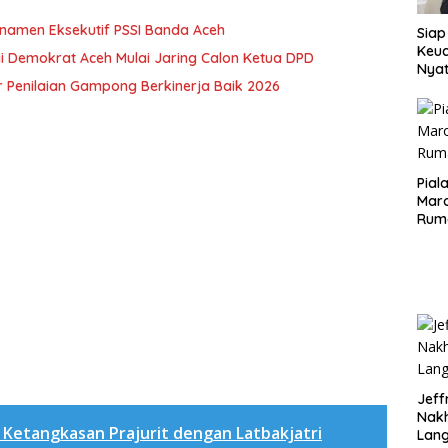
rnamen Eksekutif PSSI Banda Aceh
Siap
Keuc
i Demokrat Aceh Mulai Jaring Calon Ketua DPD
Nya
 Penilaian Gampong Berkinerja Baik 2026
seba
Aspr
Pial
Maro
Rum
Jeff
Nak
 Ketangkasan Prajurit dengan Latbakjatri
Lan