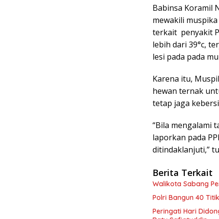
Babinsa Koramil 
mewakili muspika
terkait penyakit 
lebih dari 39°c, te
lesi pada pada mul
Karena itu, Musp
hewan ternak unt
tetap jaga kebers
“Bila mengalami t
laporkan pada PP
ditindaklanjuti,” t
Berita Terkait
Walikota Sabang P
Polri Bangun 40 Tit
Peringati Hari Dido