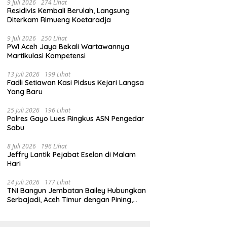
9 Juli 2026
274 Lihat
Residivis Kembali Berulah, Langsung
Diterkam Rimueng Koetaradja
9 Juli 2026
250 Lihat
PWI Aceh Jaya Bekali Wartawannya
Martikulasi Kompetensi
13 Juli 2026
199 Lihat
Fadli Setiawan Kasi Pidsus Kejari Langsa
Yang Baru
25 Juli 2026
196 Lihat
Polres Gayo Lues Ringkus ASN Pengedar
Sabu
8 Juli 2026
196 Lihat
Jeffry Lantik Pejabat Eselon di Malam
Hari
24 Juli 2026
177 Lihat
TNI Bangun Jembatan Bailey Hubungkan
Serbajadi, Aceh Timur dengan Pining,
Gayo Lues