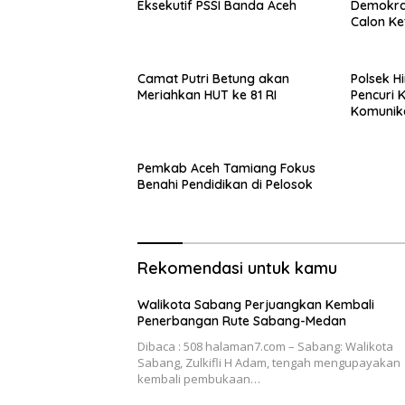
Eksekutif PSSI Banda Aceh
Demokrat
Calon K
Camat Putri Betung akan
Polsek H
Meriahkan HUT ke 81 RI
Pencuri 
Komunik
Pemkab Aceh Tamiang Fokus
Benahi Pendidikan di Pelosok
Rekomendasi untuk kamu
Walikota Sabang Perjuangkan Kembali
Penerbangan Rute Sabang-Medan
Dibaca : 508 halaman7.com – Sabang: Walikota
Sabang, Zulkifli H Adam, tengah mengupayakan
kembali pembukaan…