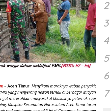
2
3
4
5
6
om
–
Aceh Timur:
Menyikapi maraknya wabah penyakit
7
PMK) yang menyerang hewan ternak di berbagai wilayah
angat meresahkan masyarakat khususnya peternak sapi
ng, Muspika Kecamatan Nurussalam Aceh Timur turun
ek perkembangan penyakit ini di Gampong Seumatang