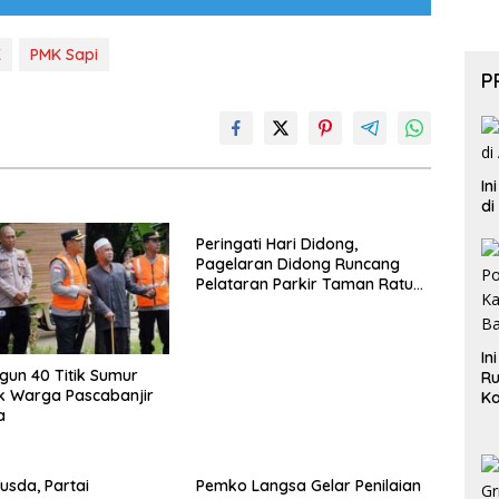
K
PMK Sapi
P
In
di
Peringati Hari Didong,
Pagelaran Didong Runcang
Pelataran Parkir Taman Ratu
Safiatuddin
In
ngun 40 Titik Sumur
Ru
k Warga Pascabanjir
Ka
a
B
usda, Partai
Pemko Langsa Gelar Penilaian