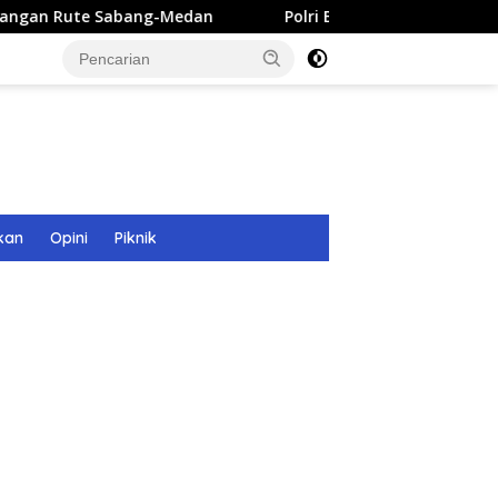
abang-Medan
Polri Bangun 40 Titik Sumur Bor untuk War
kan
Opini
Piknik