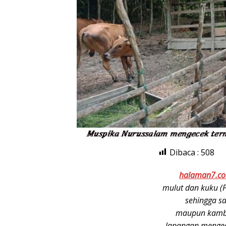
Dibaca :
508
halaman7.c
mulut dan kuku (
sehingga s
maupun kambi
lapangan mengec