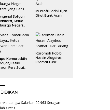
Ini Profil Fadhil Ilyas,
Dirut Bank Aceh
ngenal Sofyan
iantara, Ketua
luarga Negeri
tara yang Baru
Karomah Habib
Husein Alaydrus
apa Komaruddin
Kramat Luar
dayat, Ketua
Batang
wan Pers Saat
i?
NDIDIKAN