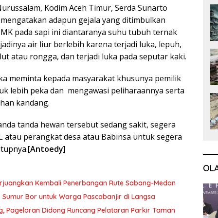
Nurussalam, Kodim Aceh Timur, Serda Sunarto
 mengatakan adapun gejala yang ditimbulkan
PMK pada sapi ini diantaranya suhu tubuh ternak
rjadinya air liur berlebih karena terjadi luka, lepuh,
ut atau rongga, dan terjadi luka pada seputar kaki.
ika meminta kepada masyarakat khusunya pemilik
uk lebih peka dan mengawasi peliharaannya serta
ihan kandang.
anda tanda hewan tersebut sedang sakit, segera
L atau perangkat desa atau Babinsa untuk segera
utupnya.
[Antoedy]
OL
erjuangkan Kembali Penerbangan Rute Sabang-Medan
ik Sumur Bor untuk Warga Pascabanjir di Langsa
ng, Pagelaran Didong Runcang Pelataran Parkir Taman