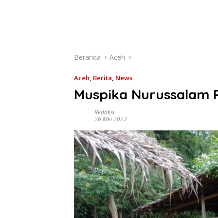
Beranda
Aceh
Aceh
,
Berita
,
News
Muspika Nurussalam 
Redaksi
26 Mei 2022