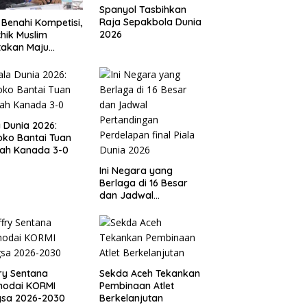
Spanyol Tasbihkan
Raja Sepakbola Dunia
 Benahi Kompetisi,
2026
hik Muslim
takan Maju
gai Calon Ketua
ov PSSI Aceh
a Dunia 2026:
ko Bantai Tuan
ah Kanada 3-0
Ini Negara yang
Berlaga di 16 Besar
dan Jadwal
Pertandingan
Perdelapan final Piala
Dunia 2026
ry Sentana
Sekda Aceh Tekankan
hodai KORMI
Pembinaan Atlet
gsa 2026-2030
Berkelanjutan