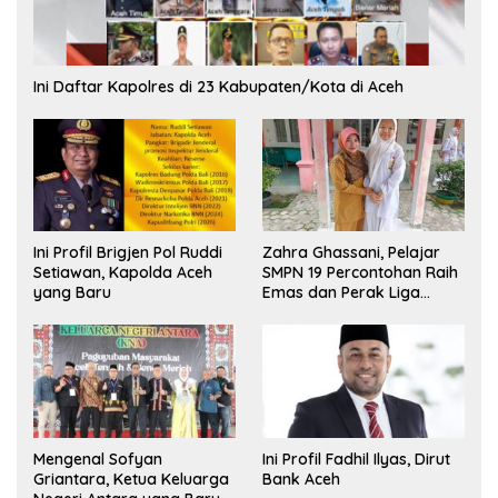
Ini Daftar Kapolres di 23 Kabupaten/Kota di Aceh
Ini Profil Brigjen Pol Ruddi
Zahra Ghassani, Pelajar
Setiawan, Kapolda Aceh
SMPN 19 Percontohan Raih
yang Baru
Emas dan Perak Liga
Olimpiade Nasional
Mengenal Sofyan
Ini Profil Fadhil Ilyas, Dirut
Griantara, Ketua Keluarga
Bank Aceh