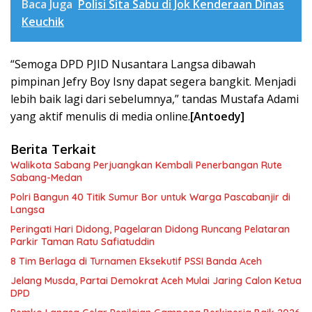
Baca Juga
Polisi Sita Sabu di Jok Kenderaan Dinas
Keuchik
“Semoga DPD PJID Nusantara Langsa dibawah
pimpinan Jefry Boy Isny dapat segera bangkit. Menjadi
lebih baik lagi dari sebelumnya,” tandas Mustafa Adami
yang aktif menulis di media online.
[Antoedy]
Berita Terkait
Walikota Sabang Perjuangkan Kembali Penerbangan Rute
Sabang-Medan
Polri Bangun 40 Titik Sumur Bor untuk Warga Pascabanjir di
Langsa
Peringati Hari Didong, Pagelaran Didong Runcang Pelataran
Parkir Taman Ratu Safiatuddin
8 Tim Berlaga di Turnamen Eksekutif PSSI Banda Aceh
Jelang Musda, Partai Demokrat Aceh Mulai Jaring Calon Ketua
DPD