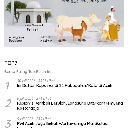
TOP7
Berita Paling Top Bulan Ini
1
30 Juli 2026
8827 Lihat
Ini Daftar Kapolres di 23 Kabupaten/Kota di Aceh
2
9 Juli 2026
274 Lihat
Residivis Kembali Berulah, Langsung Diterkam Rimueng
Koetaradja
3
9 Juli 2026
250 Lihat
PWI Aceh Jaya Bekali Wartawannya Martikulasi