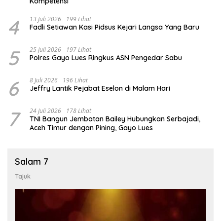
Kompetensi
4
13 Juli 2026
199 Lihat
Fadli Setiawan Kasi Pidsus Kejari Langsa Yang Baru
5
25 Juli 2026
197 Lihat
Polres Gayo Lues Ringkus ASN Pengedar Sabu
6
8 Juli 2026
196 Lihat
Jeffry Lantik Pejabat Eselon di Malam Hari
7
24 Juli 2026
178 Lihat
TNI Bangun Jembatan Bailey Hubungkan Serbajadi,
Aceh Timur dengan Pining, Gayo Lues
Salam 7
Tajuk