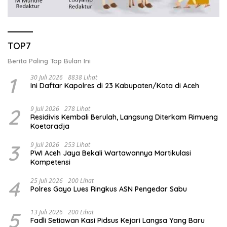
TOP7
Berita Paling Top Bulan Ini
1
30 Juli 2026
8838 Lihat
Ini Daftar Kapolres di 23 Kabupaten/Kota di Aceh
2
9 Juli 2026
278 Lihat
Residivis Kembali Berulah, Langsung Diterkam Rimueng
Koetaradja
3
9 Juli 2026
253 Lihat
PWI Aceh Jaya Bekali Wartawannya Martikulasi
Kompetensi
4
25 Juli 2026
200 Lihat
Polres Gayo Lues Ringkus ASN Pengedar Sabu
5
13 Juli 2026
200 Lihat
Fadli Setiawan Kasi Pidsus Kejari Langsa Yang Baru