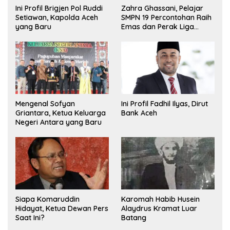
Ini Profil Brigjen Pol Ruddi
Zahra Ghassani, Pelajar
Setiawan, Kapolda Aceh
SMPN 19 Percontohan Raih
yang Baru
Emas dan Perak Liga
Olimpiade Nasional
Mengenal Sofyan
Ini Profil Fadhil Ilyas, Dirut
Griantara, Ketua Keluarga
Bank Aceh
Negeri Antara yang Baru
Siapa Komaruddin
Karomah Habib Husein
Hidayat, Ketua Dewan Pers
Alaydrus Kramat Luar
Saat Ini?
Batang