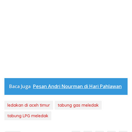
Baca Juga
Pesan Andri Nourman di Hari Pahlawan
ledakan di aceh timur
tabung gas meledak
tabung LPG meledak