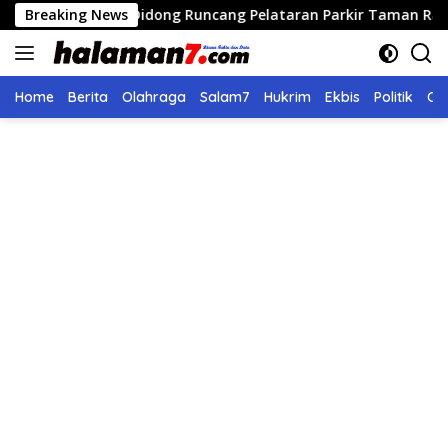
Langsung
elaran Didong Runcang Pelataran Parkir Taman Ratu Safiatuddin
Breaking News
ke
konten
Home
Berita
Olahraga
Salam7
Hukrim
Ekbis
Politik
Ol