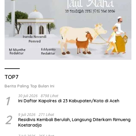
TOP7
Berita Paling Top Bulan Ini
1
30 Juli 2026
8798 Lihat
Ini Daftar Kapolres di 23 Kabupaten/Kota di Aceh
2
9 Juli 2026
271 Lihat
Residivis Kembali Berulah, Langsung Diterkam Rimueng
Koetaradja