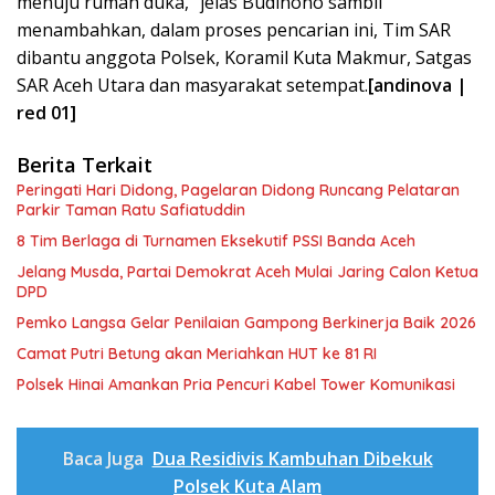
menuju rumah duka,” jelas Budinono sambil
menambahkan, dalam proses pencarian ini, Tim SAR
dibantu anggota Polsek, Koramil Kuta Makmur, Satgas
SAR Aceh Utara dan masyarakat setempat.
[andinova |
red 01]
Berita Terkait
Peringati Hari Didong, Pagelaran Didong Runcang Pelataran
Parkir Taman Ratu Safiatuddin
8 Tim Berlaga di Turnamen Eksekutif PSSI Banda Aceh
Jelang Musda, Partai Demokrat Aceh Mulai Jaring Calon Ketua
DPD
Pemko Langsa Gelar Penilaian Gampong Berkinerja Baik 2026
Camat Putri Betung akan Meriahkan HUT ke 81 RI
Polsek Hinai Amankan Pria Pencuri Kabel Tower Komunikasi
Baca Juga
Dua Residivis Kambuhan Dibekuk
Polsek Kuta Alam