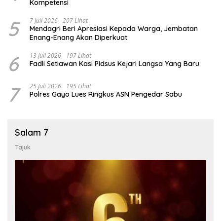
Kompetensi
5
7 Juli 2026
207 Lihat
Mendagri Beri Apresiasi Kepada Warga, Jembatan
Enang-Enang Akan Diperkuat
6
13 Juli 2026
197 Lihat
Fadli Setiawan Kasi Pidsus Kejari Langsa Yang Baru
7
25 Juli 2026
195 Lihat
Polres Gayo Lues Ringkus ASN Pengedar Sabu
Salam 7
Tajuk