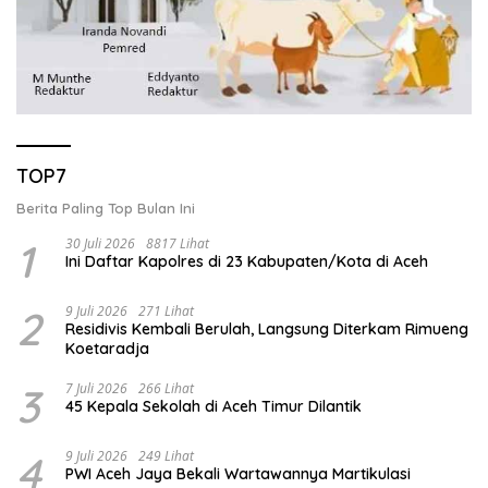
TOP7
Berita Paling Top Bulan Ini
1
30 Juli 2026
8817 Lihat
Ini Daftar Kapolres di 23 Kabupaten/Kota di Aceh
2
9 Juli 2026
271 Lihat
Residivis Kembali Berulah, Langsung Diterkam Rimueng
Koetaradja
3
7 Juli 2026
266 Lihat
45 Kepala Sekolah di Aceh Timur Dilantik
4
9 Juli 2026
249 Lihat
PWI Aceh Jaya Bekali Wartawannya Martikulasi