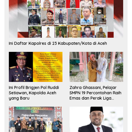
Ini Daftar Kapolres di 23 Kabupaten/Kota di Aceh
Ini Profil Brigjen Pol Ruddi
Zahra Ghassani, Pelajar
Setiawan, Kapolda Aceh
SMPN 19 Percontohan Raih
yang Baru
Emas dan Perak Liga
Olimpiade Nasional