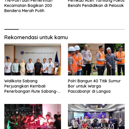
TNI-Polri dan Pemerintah
Pemkab Aceh Tamiang Fokus
Kecamatan Bagikan 200
Benahi Pendidikan di Pelosok
Bendera Merah Putih
Rekomendasi untuk kamu
Walikota Sabang
Polri Bangun 40 Titik Sumur
Perjuangkan Kembali
Bor untuk Warga
Penerbangan Rute Sabang-
Pascabanjir di Langsa
Medan