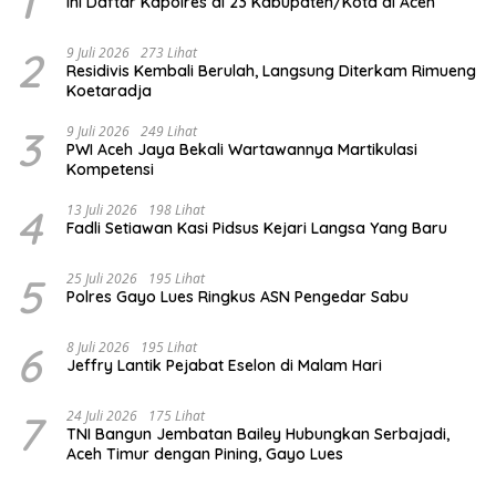
1
Ini Daftar Kapolres di 23 Kabupaten/Kota di Aceh
2
9 Juli 2026
273 Lihat
Residivis Kembali Berulah, Langsung Diterkam Rimueng
Koetaradja
3
9 Juli 2026
249 Lihat
PWI Aceh Jaya Bekali Wartawannya Martikulasi
Kompetensi
4
13 Juli 2026
198 Lihat
Fadli Setiawan Kasi Pidsus Kejari Langsa Yang Baru
5
25 Juli 2026
195 Lihat
Polres Gayo Lues Ringkus ASN Pengedar Sabu
6
8 Juli 2026
195 Lihat
Jeffry Lantik Pejabat Eselon di Malam Hari
7
24 Juli 2026
175 Lihat
TNI Bangun Jembatan Bailey Hubungkan Serbajadi,
Aceh Timur dengan Pining, Gayo Lues