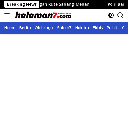
Langsung
an Rute Sabang-Medan
Breaking News
Polri Bangun 40 Titik Sumur Bo
ke
konten
Home
Berita
Olahraga
Salam7
Hukrim
Ekbis
Politik
Ol