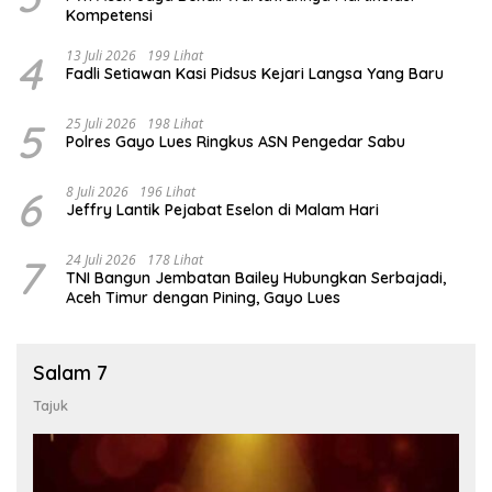
Kompetensi
4
13 Juli 2026
199 Lihat
Fadli Setiawan Kasi Pidsus Kejari Langsa Yang Baru
5
25 Juli 2026
198 Lihat
Polres Gayo Lues Ringkus ASN Pengedar Sabu
6
8 Juli 2026
196 Lihat
Jeffry Lantik Pejabat Eselon di Malam Hari
7
24 Juli 2026
178 Lihat
TNI Bangun Jembatan Bailey Hubungkan Serbajadi,
Aceh Timur dengan Pining, Gayo Lues
Salam 7
Tajuk