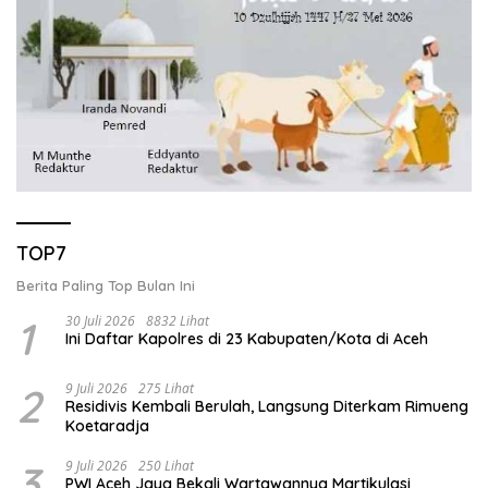
TOP7
Berita Paling Top Bulan Ini
1
30 Juli 2026
8832 Lihat
Ini Daftar Kapolres di 23 Kabupaten/Kota di Aceh
2
9 Juli 2026
275 Lihat
Residivis Kembali Berulah, Langsung Diterkam Rimueng
Koetaradja
3
9 Juli 2026
250 Lihat
PWI Aceh Jaya Bekali Wartawannya Martikulasi