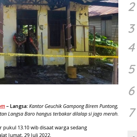
2
3
4
5
6
om
–
Langsa:
Kantor Geuchik Gampong Birem Puntong,
7
an Langsa Baro hangus terbakar dilalap si jago merah
.
ar pukul 13.10 wib disaat warga sedang
at Jumat, 29 Juli 2022.