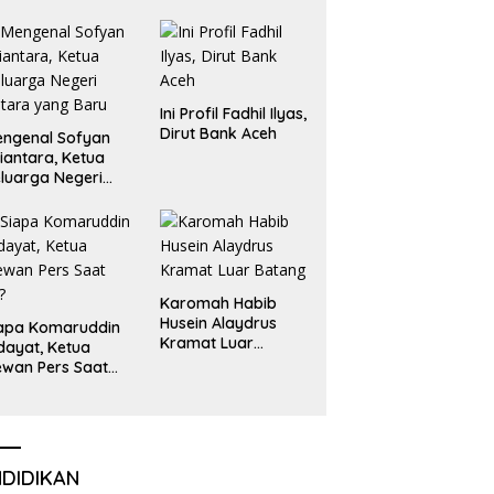
Emas dan Perak
Liga Olimpiade
Nasional
Ini Profil Fadhil Ilyas,
Dirut Bank Aceh
ngenal Sofyan
iantara, Ketua
luarga Negeri
tara yang Baru
Karomah Habib
Husein Alaydrus
apa Komaruddin
Kramat Luar
dayat, Ketua
Batang
wan Pers Saat
i?
NDIDIKAN