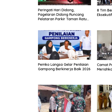
Peringati Hari Didong,
8 Tim Be
Pagelaran Didong Runcang
Eksekuti
Pelataran Parkir Taman Ratu
Safiatuddin
Pemko Langsa Gelar Penilaian
Camat Pu
Gampong Berkinerja Baik 2026
Meriahka