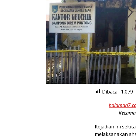
Dibaca :
1,079
halaman7.c
Kecamat
Kejadian ini sekit
melaksanakan shal