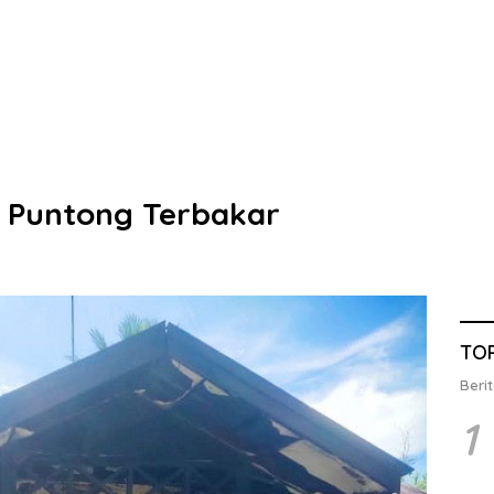
m Puntong Terbakar
TO
Berit
1