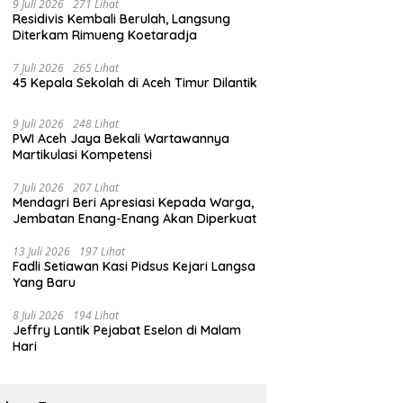
9 Juli 2026
271 Lihat
Residivis Kembali Berulah, Langsung
Diterkam Rimueng Koetaradja
7 Juli 2026
265 Lihat
45 Kepala Sekolah di Aceh Timur Dilantik
9 Juli 2026
248 Lihat
PWI Aceh Jaya Bekali Wartawannya
Martikulasi Kompetensi
7 Juli 2026
207 Lihat
Mendagri Beri Apresiasi Kepada Warga,
Jembatan Enang-Enang Akan Diperkuat
13 Juli 2026
197 Lihat
Fadli Setiawan Kasi Pidsus Kejari Langsa
Yang Baru
8 Juli 2026
194 Lihat
Jeffry Lantik Pejabat Eselon di Malam
Hari