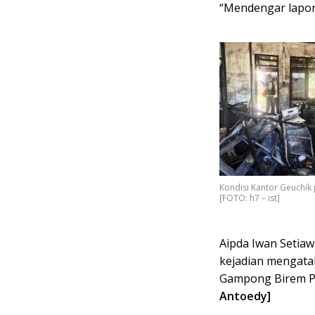
“Mendengar lapora
Kondisi Kantor Geuchik
[FOTO: h7 – ist]
Aipda Iwan Setiaw
kejadian mengata
Gampong Birem Pun
Antoedy]