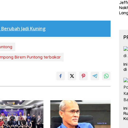
Jeff
Nak
Lan
 Berubah Jadi Kuning
P
untong
ampong Birem Puntong terbakar
In
di
In
Ru
Ka
B