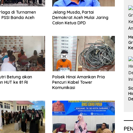
rlaga di Turnamen
Jelang Musda, Partai
f PSSI Banda Aceh
Demokrat Aceh Mulai Jaring
Calon Ketua DPD
Me
Gr
Ke
An
tri Betung akan
Polsek Hinai Amankan Pria
n HUT ke 81 RI
Pencuri Kabel Tower
Komunikasi
Si
Hi
De
In
PE