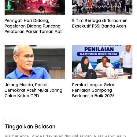
Peringati Hari Didong,
8 Tim Berlaga di Turnamen
Pagelaran Didong Runcang
Eksekutif PSSI Banda Aceh
Pelataran Parkir Taman Ratu
Safiatuddin
Jelang Musda, Partai
Pemko Langsa Gelar
Demokrat Aceh Mulai Jaring
Penilaian Gampong
Calon Ketua DPD
Berkinerja Baik 2026
Tinggalkan Balasan
Alamat email Anda tidak akan dipublikasikan.
Ruas yang wajib