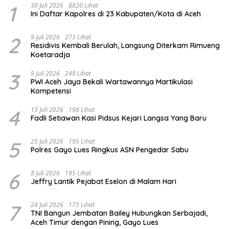
1
30 Juli 2026
8820 Lihat
Ini Daftar Kapolres di 23 Kabupaten/Kota di Aceh
2
9 Juli 2026
273 Lihat
Residivis Kembali Berulah, Langsung Diterkam Rimueng
Koetaradja
3
9 Juli 2026
249 Lihat
PWI Aceh Jaya Bekali Wartawannya Martikulasi
Kompetensi
4
13 Juli 2026
198 Lihat
Fadli Setiawan Kasi Pidsus Kejari Langsa Yang Baru
5
25 Juli 2026
195 Lihat
Polres Gayo Lues Ringkus ASN Pengedar Sabu
6
8 Juli 2026
195 Lihat
Jeffry Lantik Pejabat Eselon di Malam Hari
7
24 Juli 2026
175 Lihat
TNI Bangun Jembatan Bailey Hubungkan Serbajadi,
Aceh Timur dengan Pining, Gayo Lues