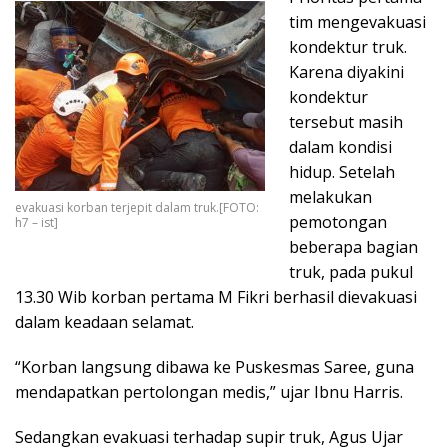
tim mengevakuasi
kondektur truk.
Karena diyakini
kondektur
tersebut masih
dalam kondisi
hidup. Setelah
melakukan
evakuasi korban terjepit dalam truk.[FOTO:
pemotongan
h7 – ist]
beberapa bagian
truk, pada pukul
13.30 Wib korban pertama M Fikri berhasil dievakuasi
dalam keadaan selamat.
“Korban langsung dibawa ke Puskesmas Saree, guna
mendapatkan pertolongan medis,” ujar Ibnu Harris.
Sedangkan evakuasi terhadap supir truk, Agus Ujar