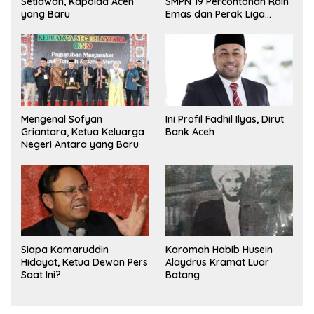
Setiawan, Kapolda Aceh
SMPN 19 Percontohan Raih
yang Baru
Emas dan Perak Liga
Olimpiade Nasional
Mengenal Sofyan
Ini Profil Fadhil Ilyas, Dirut
Griantara, Ketua Keluarga
Bank Aceh
Negeri Antara yang Baru
Siapa Komaruddin
Karomah Habib Husein
Hidayat, Ketua Dewan Pers
Alaydrus Kramat Luar
Saat Ini?
Batang