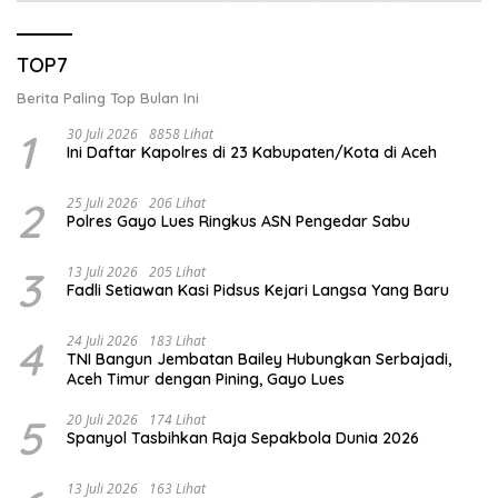
TOP7
Berita Paling Top Bulan Ini
1
30 Juli 2026
8858 Lihat
Ini Daftar Kapolres di 23 Kabupaten/Kota di Aceh
2
25 Juli 2026
206 Lihat
Polres Gayo Lues Ringkus ASN Pengedar Sabu
3
13 Juli 2026
205 Lihat
Fadli Setiawan Kasi Pidsus Kejari Langsa Yang Baru
4
24 Juli 2026
183 Lihat
TNI Bangun Jembatan Bailey Hubungkan Serbajadi,
Aceh Timur dengan Pining, Gayo Lues
5
20 Juli 2026
174 Lihat
Spanyol Tasbihkan Raja Sepakbola Dunia 2026
13 Juli 2026
163 Lihat