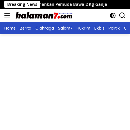
Langsung
 Amankan Pemuda Bawa 2 Kg Ganja
Breaking News
Seleksi Calon Direk
ke
konten
Home
Berita
Olahraga
Salam7
Hukrim
Ekbis
Politik
Ol