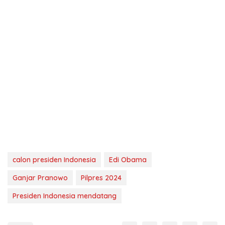
calon presiden Indonesia
Edi Obama
Ganjar Pranowo
Pilpres 2024
Presiden Indonesia mendatang