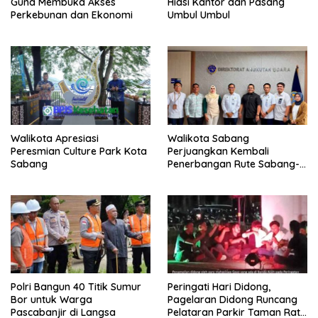
Guna Membuka Akses
Hiasi Kantor dan Pasang
Perkebunan dan Ekonomi
Umbul Umbul
Walikota Apresiasi
Walikota Sabang
Peresmian Culture Park Kota
Perjuangkan Kembali
Sabang
Penerbangan Rute Sabang-
Medan
Polri Bangun 40 Titik Sumur
Peringati Hari Didong,
Bor untuk Warga
Pagelaran Didong Runcang
Pascabanjir di Langsa
Pelataran Parkir Taman Ratu