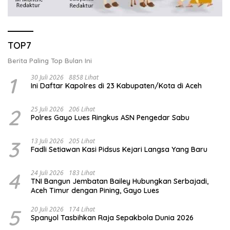
TOP7
Berita Paling Top Bulan Ini
1
30 Juli 2026
8858 Lihat
Ini Daftar Kapolres di 23 Kabupaten/Kota di Aceh
2
25 Juli 2026
206 Lihat
Polres Gayo Lues Ringkus ASN Pengedar Sabu
3
13 Juli 2026
205 Lihat
Fadli Setiawan Kasi Pidsus Kejari Langsa Yang Baru
4
24 Juli 2026
183 Lihat
TNI Bangun Jembatan Bailey Hubungkan Serbajadi,
Aceh Timur dengan Pining, Gayo Lues
5
20 Juli 2026
174 Lihat
Spanyol Tasbihkan Raja Sepakbola Dunia 2026