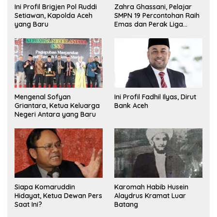
Ini Profil Brigjen Pol Ruddi
Zahra Ghassani, Pelajar
Setiawan, Kapolda Aceh
SMPN 19 Percontohan Raih
yang Baru
Emas dan Perak Liga
Olimpiade Nasional
Mengenal Sofyan
Ini Profil Fadhil Ilyas, Dirut
Griantara, Ketua Keluarga
Bank Aceh
Negeri Antara yang Baru
Siapa Komaruddin
Karomah Habib Husein
Hidayat, Ketua Dewan Pers
Alaydrus Kramat Luar
Saat Ini?
Batang