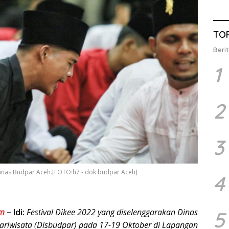
TO
Berit
1
2
3
 Dinas Budpar Aceh.[FOTO:h7 - dok budpar Aceh]
4
om
–
Idi:
Festival Dikee 2022 yang diselenggarakan Dinas
5
riwisata (Disbudpar) pada 17-19 Oktober di Lapangan