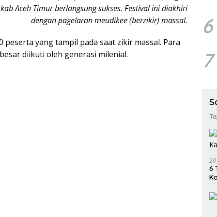
b Aceh Timur berlangsung sukses. Festival ini diakhiri
6
dengan pagelaran meudikee (berzikir) massal.
0 peserta yang tampil pada saat zikir massal. Para
7
esar diikuti oleh generasi milenial.
S
Ta
20
6 
K