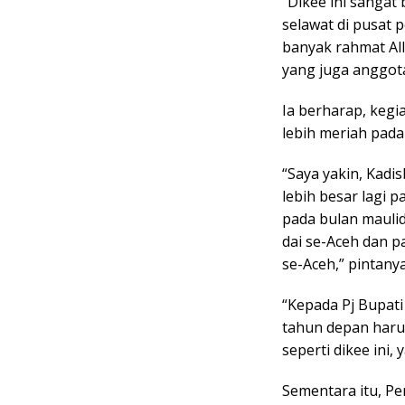
“Dikee ini sangat 
selawat di pusat 
banyak rahmat All
yang juga anggot
Ia berharap, kegi
lebih meriah pada
“Saya yakin, Kad
lebih besar lagi 
pada bulan maulid
dai se-Aceh dan 
se-Aceh,” pintanya
“Kepada Pj Bupat
tahun depan harus
seperti dikee ini
Sementara itu, Pe