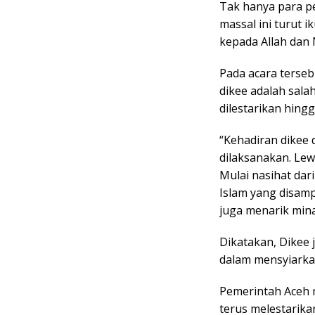
Tak hanya para p
massal ini turut i
kepada Allah da
Pada acara terse
dikee adalah salah
dilestarikan hingg
“Kehadiran dikee 
dilaksanakan. Lew
Mulai nasihat da
Islam yang disam
juga menarik min
Dikatakan, Dikee 
dalam mensyiarkan
Pemerintah Aceh 
terus melestarika