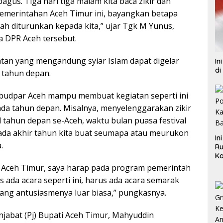
bagus. Tiga hari tiga malam kita baca zikir dan
pemerintahan Aceh Timur ini, bayangkan betapa
ah diturunkan kepada kita,” ujar Tgk M Yunus,
a DPR Aceh tersebut.
atan yang mengandung syiar Islam dapat digelar
In
di
 tahun depan.
isbudpar Aceh mampu membuat kegiatan seperti ini
pada tahun depan. Misalnya, menyelenggarakan zikir
 tahun depan se-Aceh, waktu bulan puasa festival
pada akhir tahun kita buat seumapa atau meurukon
In
.
Ru
Ka
B
i Aceh Timur, saya harap pada program pemerintah
 ada acara seperti ini, harus ada acara semarak
, yang antusiasmenya luar biasa,” pungkasnya.
njabat (Pj) Bupati Aceh Timur, Mahyuddin