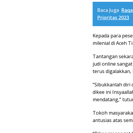
Baca Juga
Raqa
Prioritas 2023
Kepada para peser
milenial di Aceh 
Tantangan sekara
judi online sangat
terus digalakkan,
“Sibukkanlah diri
dikee ini Insyaal
mendatang,” tutu
Tokoh masyaraka
antusias atas sem