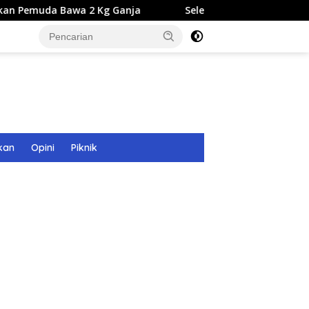
a 2 Kg Ganja
Seleksi Calon Direksi BUMD Aceh Tamian
kan
Opini
Piknik