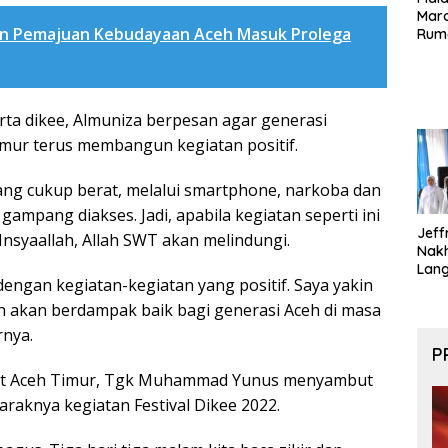
Maro
n Pemajuan Kebudayaan Aceh Masuk Prolega
Rum
ta dikee, Almuniza berpesan agar generasi
Timur terus membangun kegiatan positif.
ng cukup berat, melalui smartphone, narkoba dan
 gampang diakses. Jadi, apabila kegiatan seperti ini
Jeff
 Insyaallah, Allah SWT akan melindungi.
Nak
Lan
 dengan kegiatan-kegiatan yang positif. Saya yakin
lah akan berdampak baik bagi generasi Aceh di masa
rnya.
P
t Aceh Timur, Tgk Muhammad Yunus menyambut
araknya kegiatan Festival Dikee 2022.