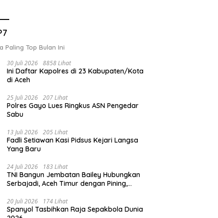
P7
a Paling Top Bulan Ini
30 Juli 2026
8858 Lihat
Ini Daftar Kapolres di 23 Kabupaten/Kota
di Aceh
25 Juli 2026
207 Lihat
Polres Gayo Lues Ringkus ASN Pengedar
Sabu
13 Juli 2026
205 Lihat
Fadli Setiawan Kasi Pidsus Kejari Langsa
Yang Baru
24 Juli 2026
183 Lihat
TNI Bangun Jembatan Bailey Hubungkan
Serbajadi, Aceh Timur dengan Pining,
Gayo Lues
20 Juli 2026
174 Lihat
Spanyol Tasbihkan Raja Sepakbola Dunia
2026