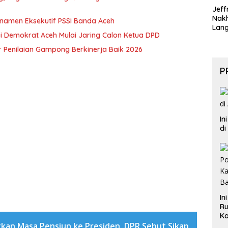
Jeff
Nak
rnamen Eksekutif PSSI Banda Aceh
Lan
i Demokrat Aceh Mulai Jaring Calon Ketua DPD
 Penilaian Gampong Berkinerja Baik 2026
P
In
di
In
Ru
Ka
B
tkan Masa Pensiun ke Presiden, DPR Sebut Sikap