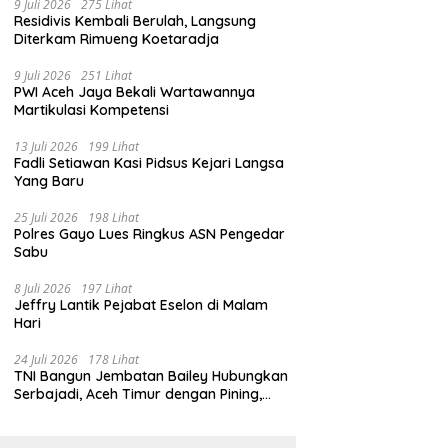
9 Juli 2026
275 Lihat
Residivis Kembali Berulah, Langsung
Diterkam Rimueng Koetaradja
9 Juli 2026
251 Lihat
PWI Aceh Jaya Bekali Wartawannya
Martikulasi Kompetensi
13 Juli 2026
199 Lihat
Fadli Setiawan Kasi Pidsus Kejari Langsa
Yang Baru
25 Juli 2026
198 Lihat
Polres Gayo Lues Ringkus ASN Pengedar
Sabu
8 Juli 2026
197 Lihat
Jeffry Lantik Pejabat Eselon di Malam
Hari
24 Juli 2026
178 Lihat
TNI Bangun Jembatan Bailey Hubungkan
Serbajadi, Aceh Timur dengan Pining,
Gayo Lues