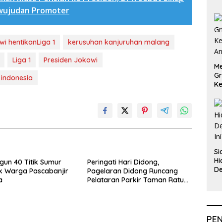
rwujudan Promoter
i hentikanLiga 1
kerusuhan kanjuruhan malang
Liga 1
Presiden Jokowi
Me
Gr
 indonesia
Ke
An
Si
Hi
ngun 40 Titik Sumur
Peringati Hari Didong,
De
k Warga Pascabanjir
Pagelaran Didong Runcang
In
a
Pelataran Parkir Taman Ratu
Safiatuddin
PE