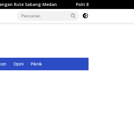
bang-Medan
Polri Bangun 40 Titik Sumur Bor untuk Warg
kan
Opini
Piknik