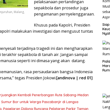
pelaksanaan pertandingan
sepakbola dan prosedur juga
njuruhan, Malang,
pengamanan pernyelenggaraan.
Siap
Khusus pada Kapolri, Presiden
Keuc
polri malakukan investigasi dan mengusut tuntas
Nya
seba
Aspr
enyesali terjadinya tragedi ini dan mengharapkan
i terakhir sepakbola di tanah air. Jangan sampai
kemanusia seperti ini dimasa yang akan datang.
Pial
Maro
Rum
a kemanusian, rasa persaudaraan bangsa Indonesia
ersama,” tegas Presiden Jokowi.
[andinova | red 01]
erjuangkan Kembali Penerbangan Rute Sabang-Medan
ik Sumur Bor untuk Warga Pascabanjir di Langsa
ng, Pagelaran Didong Runcang Pelataran Parkir Taman