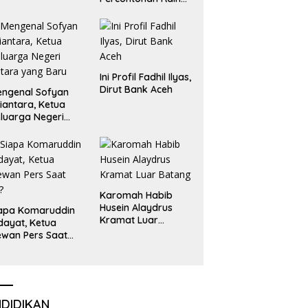
Emas dan Perak
Liga Olimpiade
Nasional
Ini Profil Fadhil Ilyas,
Dirut Bank Aceh
ngenal Sofyan
iantara, Ketua
luarga Negeri
tara yang Baru
Karomah Habib
Husein Alaydrus
apa Komaruddin
Kramat Luar
dayat, Ketua
Batang
wan Pers Saat
i?
NDIDIKAN