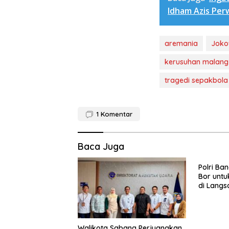
Idham Azis Pe
aremania
Jokow
kerusuhan malang
tragedi sepakbola
1
Komentar
Baca Juga
Polri Ba
Bor untu
di Langs
Walikota Sabang Perjuangkan