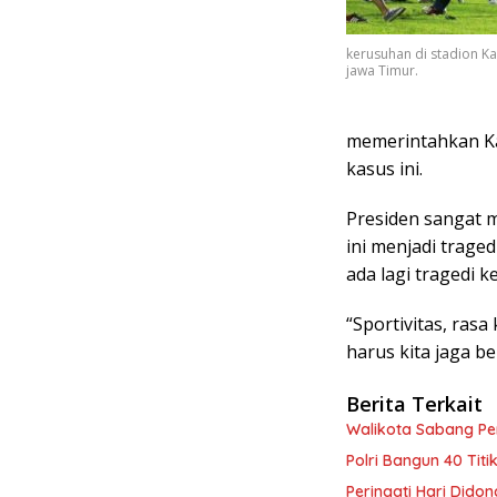
kerusuhan di stadion Ka
jawa Timur.
memerintahkan Ka
kasus ini.
Presiden sangat m
ini menjadi traged
ada lagi tragedi 
“Sportivitas, ras
harus kita jaga b
Berita Terkait
Walikota Sabang P
Polri Bangun 40 Tit
Peringati Hari Dido