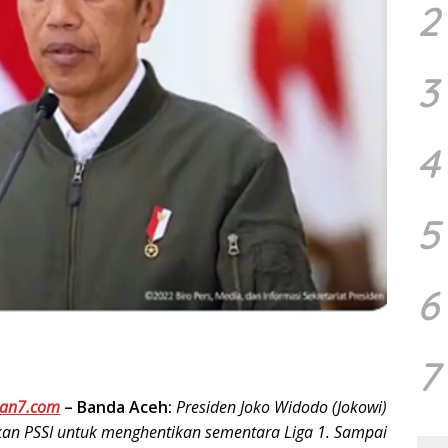
2
3
4
5
6
7
an7.com
–
Banda Aceh:
Presiden Joko Widodo (Jokowi)
an PSSI untuk menghentikan sementara Liga 1. Sampai