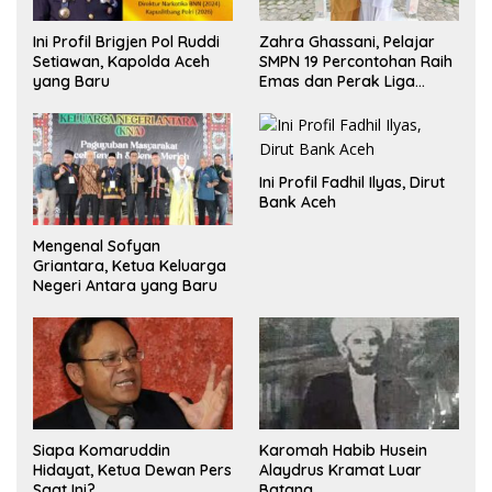
Ini Profil Brigjen Pol Ruddi
Zahra Ghassani, Pelajar
Setiawan, Kapolda Aceh
SMPN 19 Percontohan Raih
yang Baru
Emas dan Perak Liga
Olimpiade Nasional
Ini Profil Fadhil Ilyas, Dirut
Bank Aceh
Mengenal Sofyan
Griantara, Ketua Keluarga
Negeri Antara yang Baru
Siapa Komaruddin
Karomah Habib Husein
Hidayat, Ketua Dewan Pers
Alaydrus Kramat Luar
Saat Ini?
Batang