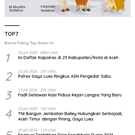
TOP7
Berita Paling Top Bulan Ini
1
30 Juli 2026
8860 Lihat
Ini Daftar Kapolres di 23 Kabupaten/Kota di Aceh
2
25 Juli 2026
207 Lihat
Polres Gayo Lues Ringkus ASN Pengedar Sabu
3
13 Juli 2026
205 Lihat
Fadli Setiawan Kasi Pidsus Kejari Langsa Yang Baru
4
24 Juli 2026
183 Lihat
TNI Bangun Jembatan Bailey Hubungkan Serbajadi,
Aceh Timur dengan Pining, Gayo Lues
5
20 Juli 2026
174 Lihat
Spanyol Tasbihkan Raja Sepakbola Dunia 2026