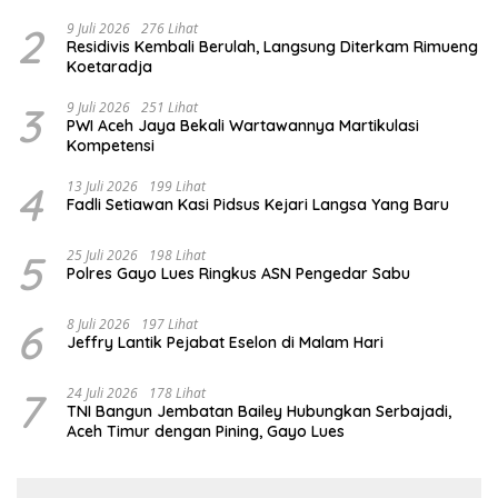
2
9 Juli 2026
276 Lihat
Residivis Kembali Berulah, Langsung Diterkam Rimueng
Koetaradja
3
9 Juli 2026
251 Lihat
PWI Aceh Jaya Bekali Wartawannya Martikulasi
Kompetensi
4
13 Juli 2026
199 Lihat
Fadli Setiawan Kasi Pidsus Kejari Langsa Yang Baru
5
25 Juli 2026
198 Lihat
Polres Gayo Lues Ringkus ASN Pengedar Sabu
6
8 Juli 2026
197 Lihat
Jeffry Lantik Pejabat Eselon di Malam Hari
7
24 Juli 2026
178 Lihat
TNI Bangun Jembatan Bailey Hubungkan Serbajadi,
Aceh Timur dengan Pining, Gayo Lues