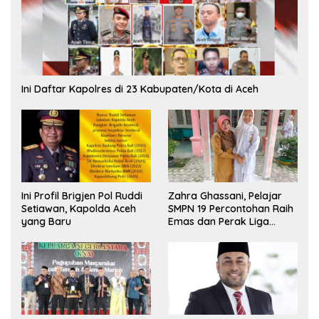
Ini Daftar Kapolres di 23 Kabupaten/Kota di Aceh
Ini Profil Brigjen Pol Ruddi
Zahra Ghassani, Pelajar
Setiawan, Kapolda Aceh
SMPN 19 Percontohan Raih
yang Baru
Emas dan Perak Liga
Olimpiade Nasional