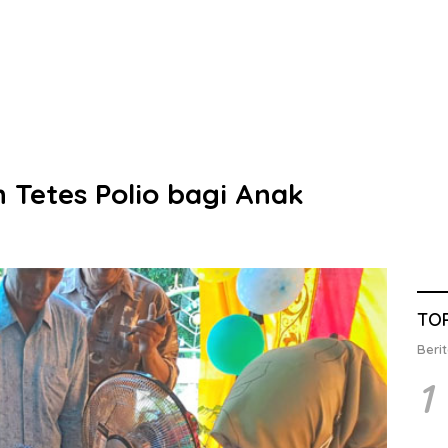
 Tetes Polio bagi Anak
TO
Berit
1