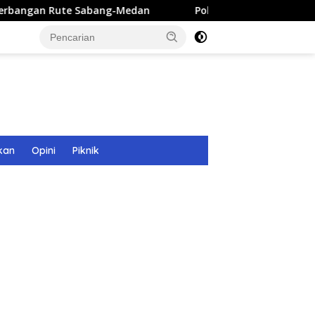
 Sabang-Medan
Polri Bangun 40 Titik Sumur Bor untuk W
kan
Opini
Piknik