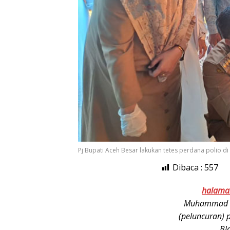
Pj Bupati Aceh Besar lakukan tetes perdana polio d
Dibaca :
557
halama
Muhammad Is
(peluncuran) 
Bl