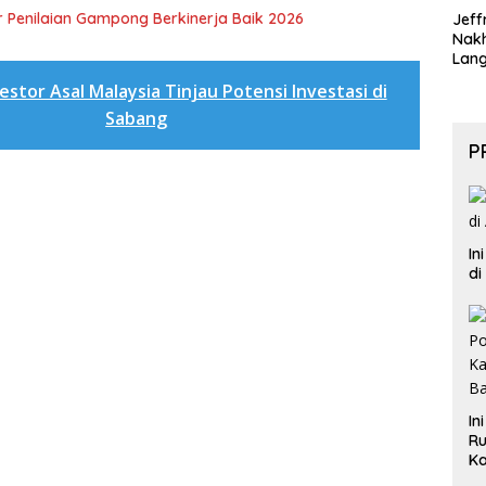
 Penilaian Gampong Berkinerja Baik 2026
Jeff
Nak
Lan
estor Asal Malaysia Tinjau Potensi Investasi di
Sabang
P
In
di
In
Ru
Ka
B