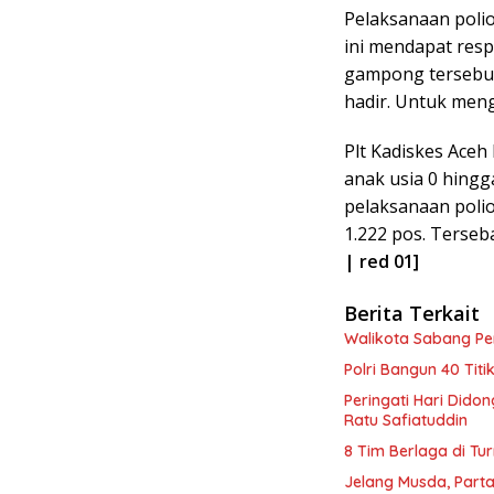
Pelaksanaan poli
ini mendapat resp
gampong tersebut
hadir. Untuk mengi
Plt Kadiskes Aceh
anak usia 0 hingg
pelaksanaan polio
1.222 pos. Terseb
| red 01]
Berita Terkait
Walikota Sabang P
Polri Bangun 40 Tit
Peringati Hari Dido
Ratu Safiatuddin
8 Tim Berlaga di Tu
Jelang Musda, Parta