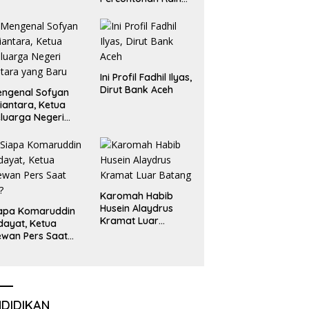
Emas dan Perak
Liga Olimpiade
Nasional
Ini Profil Fadhil Ilyas,
Dirut Bank Aceh
ngenal Sofyan
iantara, Ketua
luarga Negeri
tara yang Baru
Karomah Habib
Husein Alaydrus
apa Komaruddin
Kramat Luar
dayat, Ketua
Batang
wan Pers Saat
i?
NDIDIKAN