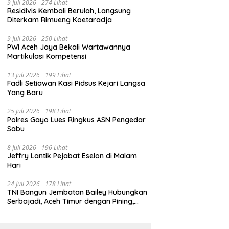
9 Juli 2026
274 Lihat
Residivis Kembali Berulah, Langsung
Diterkam Rimueng Koetaradja
9 Juli 2026
250 Lihat
PWI Aceh Jaya Bekali Wartawannya
Martikulasi Kompetensi
13 Juli 2026
199 Lihat
Fadli Setiawan Kasi Pidsus Kejari Langsa
Yang Baru
25 Juli 2026
198 Lihat
Polres Gayo Lues Ringkus ASN Pengedar
Sabu
8 Juli 2026
196 Lihat
Jeffry Lantik Pejabat Eselon di Malam
Hari
24 Juli 2026
178 Lihat
TNI Bangun Jembatan Bailey Hubungkan
Serbajadi, Aceh Timur dengan Pining,
Gayo Lues