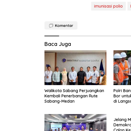
imunisasi polio
Komentar
Baca Juga
Walikota Sabang Perjuangkan
Polri Ba
Kembali Penerbangan Rute
Bor untu
Sabang-Medan
di Langs
Jelang M
Demokrat
Calon K