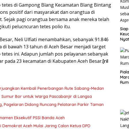
o tetes di Gampong Blang Kecamatan Blang Bintang
ons positif dari masyarakat dan orangtua di
. Sejak pagi orangtua bersama anak mereka telah
kuti pelucncuran tetes polio itu.
Siap
Keuc
 Besar, Neli Ulfiati menambahkan, sebanyak 91.846
Nya
seba
a di bawah 13 tahun di Aceh Besar menjadi target
Aspr
 tetes ini. Adapun jumlah pos pelayanan sebanyak
ar pada 23 kecamatan di Kabupaten Aceh Besar.
[ril
Pial
Maro
Rum
erjuangkan Kembali Penerbangan Rute Sabang-Medan
ik Sumur Bor untuk Warga Pascabanjir di Langsa
ng, Pagelaran Didong Runcang Pelataran Parkir Taman
rnamen Eksekutif PSSI Banda Aceh
i Demokrat Aceh Mulai Jaring Calon Ketua DPD