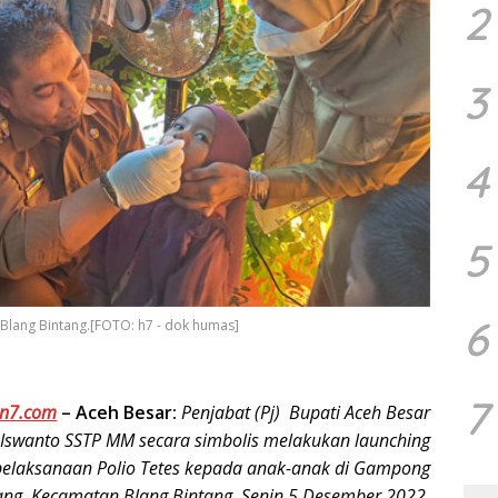
2
3
4
5
6
i Blang Bintang.[FOTO: h7 - dok humas]
7
n7.com
–
Aceh Besar:
Penjabat (Pj) Bupati Aceh Besar
wanto SSTP MM secara simbolis melakukan launching
pelaksanaan Polio Tetes kepada anak-anak di Gampong
ang, Kecamatan Blang Bintang, Senin 5 Desember 2022.