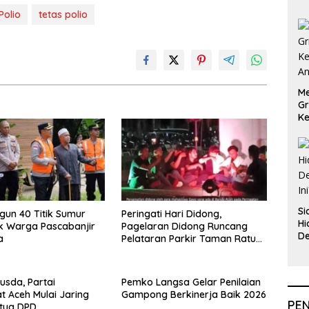
Polio
tetas polio
Me
Gr
Ke
An
Si
ngun 40 Titik Sumur
Peringati Hari Didong,
Hi
k Warga Pascabanjir
Pagelaran Didong Runcang
De
a
Pelataran Parkir Taman Ratu
In
Safiatuddin
usda, Partai
Pemko Langsa Gelar Penilaian
 Aceh Mulai Jaring
Gampong Berkinerja Baik 2026
PE
etua DPD