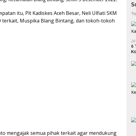
S
atan itu, Plt Kadiskes Aceh Besar, Neli Ulfiati SKM
Ta
 terkait, Muspika Blang Bintang, dan tokoh-tokoh
20
6 
K
o mengajak semua pihak terkait agar mendukung