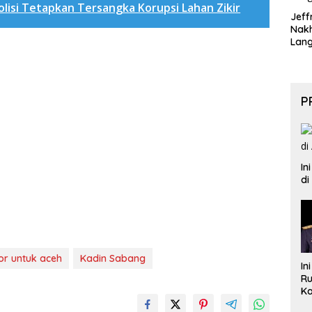
olisi Tetapkan Tersangka Korupsi Lahan Zikir
Jeff
Nak
Lan
P
In
di
or untuk aceh
Kadin Sabang
In
Ru
Ka
B