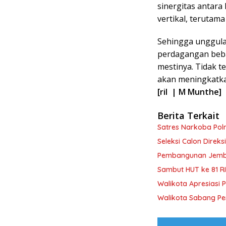
sinergitas antara
vertikal, terutama
Sehingga unggulan
perdagangan beba
mestinya. Tidak t
akan meningkatkan
[ril | M Munthe]
Berita Terkait
Satres Narkoba Po
Seleksi Calon Direk
Pembangunan Jemba
Sambut HUT ke 81 R
Walikota Apresiasi 
Walikota Sabang P