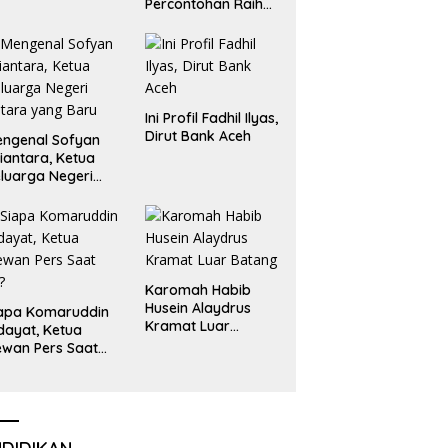
Percontohan Raih
Emas dan Perak
Liga Olimpiade
Nasional
Ini Profil Fadhil Ilyas,
Dirut Bank Aceh
ngenal Sofyan
iantara, Ketua
luarga Negeri
tara yang Baru
Karomah Habib
Husein Alaydrus
apa Komaruddin
Kramat Luar
dayat, Ketua
Batang
wan Pers Saat
i?