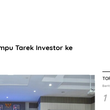
pu Tarek Investor ke
TO
Berit
1