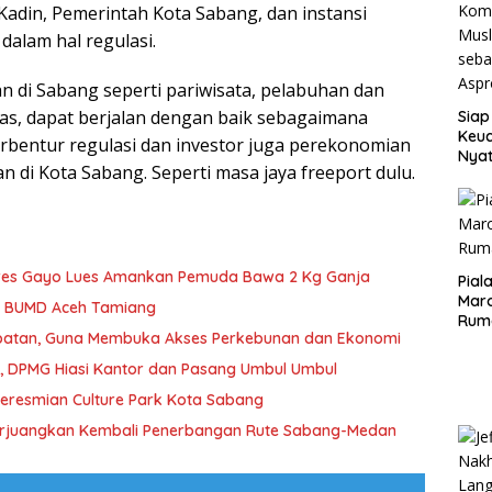
 Kadin, Pemerintah Kota Sabang, dan instansi
 dalam hal regulasi.
 di Sabang seperti pariwisata, pelabuhan dan
s, dapat berjalan dengan baik sebagaimana
Siap
Keuc
erbentur regulasi dan investor juga perekonomian
Nya
 di Kota Sabang. Seperti masa jaya freeport dulu.
seba
Aspr
lres Gayo Lues Amankan Pemuda Bawa 2 Kg Ganja
Pial
Maro
si BUMD Aceh Tamiang
Rum
tan, Guna Membuka Akses Perkebunan dan Ekonomi
I, DPMG Hiasi Kantor dan Pasang Umbul Umbul
Peresmian Culture Park Kota Sabang
erjuangkan Kembali Penerbangan Rute Sabang-Medan