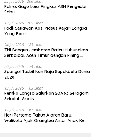
25 Juli 2026
206 Lihat
Polres Gayo Lues Ringkus ASN Pengedar
Sabu
13 Juli 2026
205 Lihat
Fadli Setiawan Kasi Pidsus Kejari Langsa
Yang Baru
24 Juli 2026
183 Lihat
TNI Bangun Jembatan Bailey Hubungkan
Serbajadi, Aceh Timur dengan Pining,
Gayo Lues
20 Juli 2026
174 Lihat
Spanyol Tasbihkan Raja Sepakbola Dunia
2026
13 Juli 2026
163 Lihat
Pemko Langsa Salurkan 20.963 Seragam
Sekolah Gratis
12 Juli 2026
161 Lihat
Hari Pertama Tahun Ajaran Baru,
Walikota Ajak Orangtua Antar Anak Ke
Sekolah