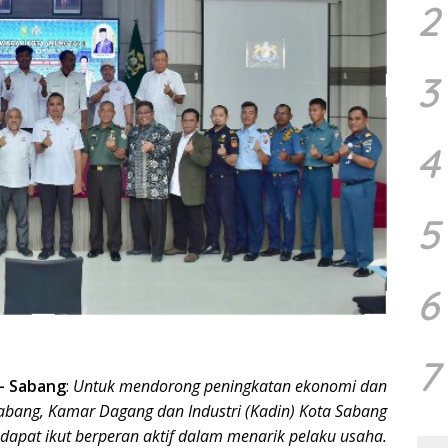
2
3
4
5
6
7
–
Sabang
:
Untuk mendorong peningkatan ekonomi dan
 Sabang, Kamar Dagang dan Industri (Kadin) Kota Sabang
dapat ikut berperan aktif dalam menarik pelaku usaha.