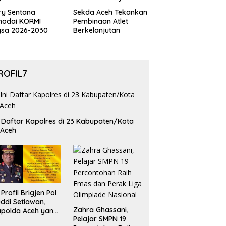
ry Sentana
Sekda Aceh Tekankan
hodai KORMI
Pembinaan Atlet
gsa 2026-2030
Berkelanjutan
ROFIL7
i Daftar Kapolres di 23 Kabupaten/Kota
 Aceh
i Profil Brigjen Pol
ddi Setiawan,
Zahra Ghassani,
polda Aceh yang
Pelajar SMPN 19
aru