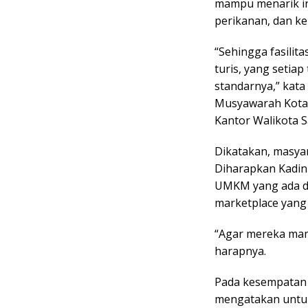
mampu menarik inv
perikanan, dan k
“Sehingga fasilit
turis, yang setia
standarnya,” kata
Musyawarah Kota (
Kantor Walikota 
Dikatakan, masya
Diharapkan Kadi
UMKM yang ada di
marketplace yang 
“Agar mereka mamp
harapnya.
Pada kesempatan 
mengatakan untuk