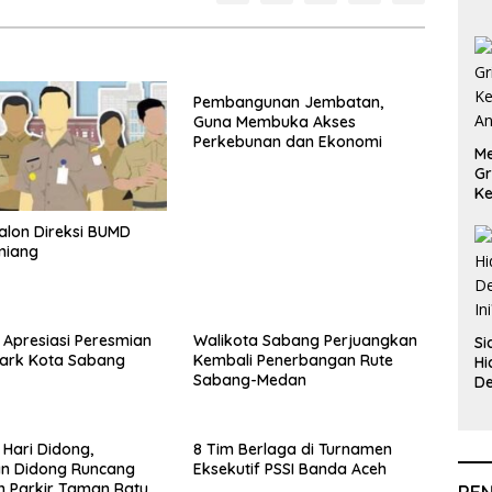
Pembangunan Jembatan,
Guna Membuka Akses
Perkebunan dan Ekonomi
Me
Gr
Ke
An
Calon Direksi BUMD
miang
 Apresiasi Peresmian
Walikota Sabang Perjuangkan
Si
Park Kota Sabang
Kembali Penerbangan Rute
Hi
Sabang-Medan
De
In
 Hari Didong,
8 Tim Berlaga di Turnamen
an Didong Runcang
Eksekutif PSSI Banda Aceh
n Parkir Taman Ratu