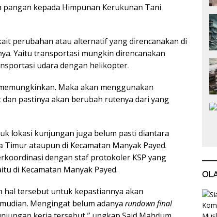
n pangan kepada Himpunan Kerukunan Tani
kait perubahan atau alternatif yang direncanakan di
a. Yaitu transportasi mungkin direncanakan
sportasi udara dengan helikopter.
k memungkinkan. Maka akan menggunakan
t dan pastinya akan berubah rutenya dari yang
ntuk lokasi kunjungan juga belum pasti diantara
 Timur ataupun di Kecamatan Manyak Payed.
rkoordinasi dengan staf protokoler KSP yang
aitu di Kecamatan Manyak Payed.
OL
 hal tersebut untuk kepastiannya akan
emudian. Mengingat belum adanya
rundown final
unjungan kerja tersebut,” ungkap Said Mahdum.