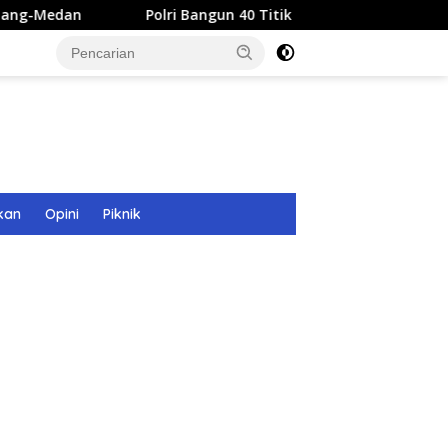
Polri Bangun 40 Titik Sumur Bor untuk Warga Pascabanjir 
kan
Opini
Piknik