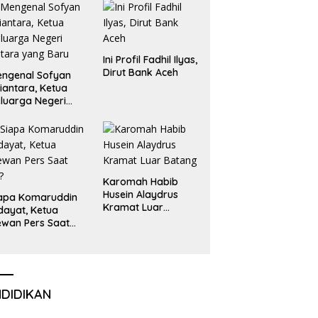
Liga Olimpiade
Nasional
Ini Profil Fadhil Ilyas,
Dirut Bank Aceh
ngenal Sofyan
iantara, Ketua
luarga Negeri
tara yang Baru
Karomah Habib
Husein Alaydrus
apa Komaruddin
Kramat Luar
dayat, Ketua
Batang
wan Pers Saat
i?
NDIDIKAN