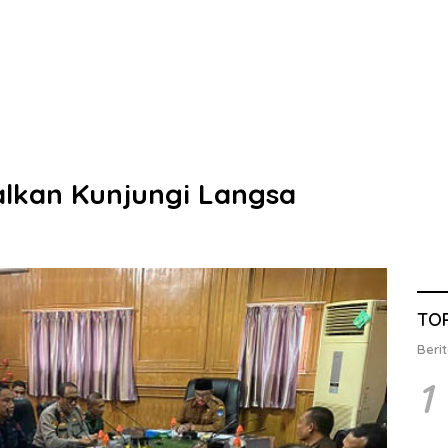
lkan Kunjungi Langsa
TO
Berit
1