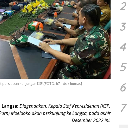
2
3
4
5
6
t persiapan kunjungan KSP.[FOTO: h7 - dok humas]
7
–
Langsa:
Diagendakan, Kepala Staf Kepresidenan (KSP)
(Purn) Moeldoko akan berkunjung ke Langsa, pada akhir
Desember 2022 ini.