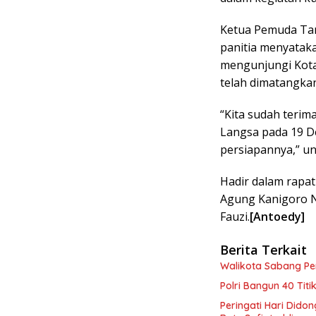
Ketua Pemuda Tani
panitia menyataka
mengunjungi Kota 
telah dimatangka
“Kita sudah terima
Langsa pada 19 De
persiapannya,” un
Hadir dalam rapat
Agung Kanigoro N
Fauzi.
[Antoedy]
Berita Terkait
Walikota Sabang P
Polri Bangun 40 Tit
Peringati Hari Dido