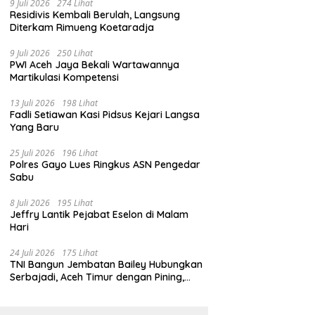
9 Juli 2026
274 Lihat
Residivis Kembali Berulah, Langsung
Diterkam Rimueng Koetaradja
9 Juli 2026
250 Lihat
PWI Aceh Jaya Bekali Wartawannya
Martikulasi Kompetensi
13 Juli 2026
198 Lihat
Fadli Setiawan Kasi Pidsus Kejari Langsa
Yang Baru
25 Juli 2026
196 Lihat
Polres Gayo Lues Ringkus ASN Pengedar
Sabu
8 Juli 2026
195 Lihat
Jeffry Lantik Pejabat Eselon di Malam
Hari
24 Juli 2026
175 Lihat
TNI Bangun Jembatan Bailey Hubungkan
Serbajadi, Aceh Timur dengan Pining,
Gayo Lues