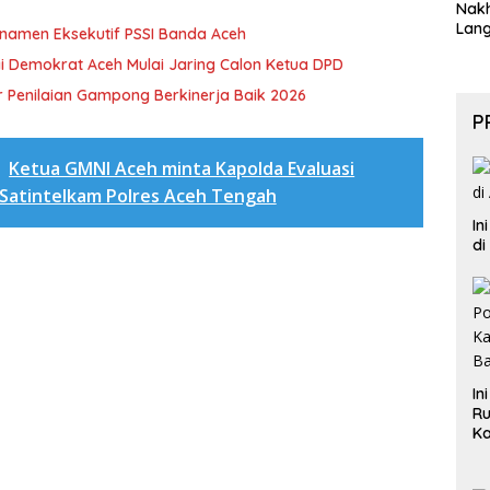
Nak
Lan
rnamen Eksekutif PSSI Banda Aceh
i Demokrat Aceh Mulai Jaring Calon Ketua DPD
 Penilaian Gampong Berkinerja Baik 2026
P
a
Ketua GMNI Aceh minta Kapolda Evaluasi
Satintelkam Polres Aceh Tengah
In
di
In
Ru
Ka
B