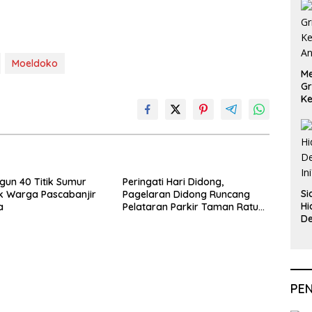
Moeldoko
Me
Gr
Ke
An
ngun 40 Titik Sumur
Peringati Hari Didong,
Si
k Warga Pascabanjir
Pagelaran Didong Runcang
Hi
a
Pelataran Parkir Taman Ratu
De
Safiatuddin
In
PE