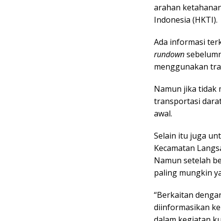
arahan ketahana
Indonesia (HKTI).
Ada informasi ter
rundown
sebelumny
menggunakan tran
Namun jika tida
transportasi dara
awal.
Selain itu juga u
Kecamatan Langsa
Namun setelah be
paling mungkin y
“Berkaitan dengan
diinformasikan k
dalam kegiatan k