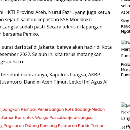
 HKTI Provinsi Aceh, Nurul Fazri, yang juga ketua
n sejauh saat ini kepastian KSP Moeldoko
Siap
Keuc
Langsa sudah pasti. Secara teknis di lapangan
Nya
n bersama Pemko.
seba
Aspr
 surat dari staf di Jakarta, bahwa akan hadir di Kota
sember 2022. Sejauh ini kita terus matangkan
gkap Fazri.
Pial
Maro
 tersebut diantaranya, Kapolres Langsa, AKBP
Rum
usantoro; Dandim Aceh Timur, Letkol Inf Agus Al
erjuangkan Kembali Penerbangan Rute Sabang-Medan
ik Sumur Bor untuk Warga Pascabanjir di Langsa
ng, Pagelaran Didong Runcang Pelataran Parkir Taman
Jeff