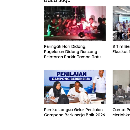
Baca Juga
Peringati Hari Didong,
8 Tim Be
Pagelaran Didong Runcang
Eksekuti
Pelataran Parkir Taman Ratu
Safiatuddin
Pemko Langsa Gelar Penilaian
Camat Pu
Gampong Berkinerja Baik 2026
Meriahka