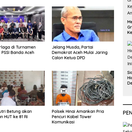
Me
Gr
Ke
An
rlaga di Turnamen
Jelang Musda, Partai
f PSSI Banda Aceh
Demokrat Aceh Mulai Jaring
Calon Ketua DPD
Si
Hi
De
In
tri Betung akan
Polsek Hinai Amankan Pria
PE
n HUT ke 81 RI
Pencuri Kabel Tower
Komunikasi