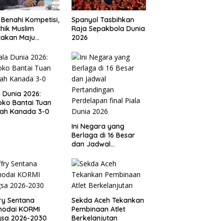
 Benahi Kompetisi,
Spanyol Tasbihkan
hik Muslim
Raja Sepakbola Dunia
takan Maju
2026
gai Calon Ketua
ov PSSI Aceh
a Dunia 2026:
ko Bantai Tuan
ah Kanada 3-0
Ini Negara yang
Berlaga di 16 Besar
dan Jadwal
Pertandingan
Perdelapan final Piala
Dunia 2026
ry Sentana
Sekda Aceh Tekankan
hodai KORMI
Pembinaan Atlet
gsa 2026-2030
Berkelanjutan