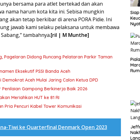
tunya bersama para atlet bertekad dan akan
 nama harum kota kita ini. Sebisa mungkin
Siap
Keuc
ng akan tetap berkibar di arena PORA Pidie. Ini
Nya
ung jawab kami selaku pelaksana untuk membawa
seba
 Sabang,” tambahnya.
[ril | M Munthe]
Aspr
ng, Pagelaran Didong Runcang Pelataran Parkir Taman
Pial
Maro
Rum
rnamen Eksekutif PSSI Banda Aceh
i Demokrat Aceh Mulai Jaring Calon Ketua DPD
 Penilaian Gampong Berkinerja Baik 2026
akan Meriahkan HUT ke 81 RI
n Pria Pencuri Kabel Tower Komunikasi
na-Tiwi ke Quarterfinal Denmark Open 2023
Jeff
Nak
Lan