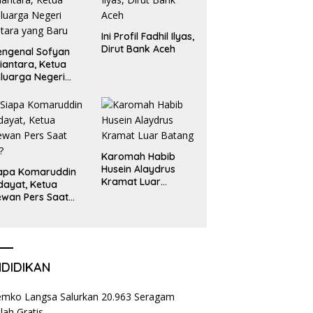
Ini Profil Fadhil Ilyas,
Dirut Bank Aceh
ngenal Sofyan
iantara, Ketua
luarga Negeri
tara yang Baru
Karomah Habib
Husein Alaydrus
apa Komaruddin
Kramat Luar
dayat, Ketua
Batang
wan Pers Saat
i?
NDIDIKAN