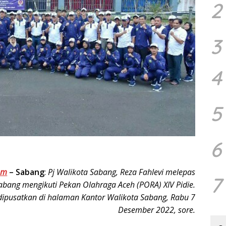
2
3
4
5
6
om
–
Sabang
:
Pj Walikota Sabang, Reza Fahlevi melepas
7
abang mengikuti Pekan Olahraga Aceh (PORA) XIV Pidie.
dipusatkan di halaman Kantor Walikota Sabang, Rabu 7
Desember 2022, sore.