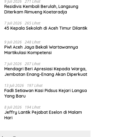
9 Juli 2026
271 Lihat
Residivis Kembali Berulah, Langsung
Diterkam Rimueng Koetaradja
7 Juli 2026
265 Lihat
45 Kepala Sekolah di Aceh Timur Dilantik
9 Juli 2026
248 Lihat
PWI Aceh Jaya Bekali Wartawannya
Martikulasi Kompetensi
7 Juli 2026
207 Lihat
Mendagri Beri Apresiasi Kepada Warga,
Jembatan Enang-Enang Akan Diperkuat
13 Juli 2026
197 Lihat
Fadli Setiawan Kasi Pidsus Kejari Langsa
Yang Baru
8 Juli 2026
194 Lihat
Jeffry Lantik Pejabat Eselon di Malam
Hari