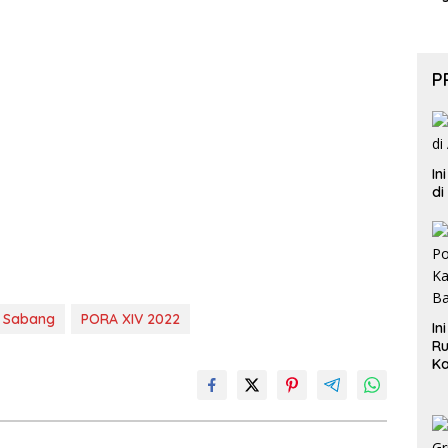
P
In
di
 Sabang
PORA XIV 2022
In
Ru
Ka
B