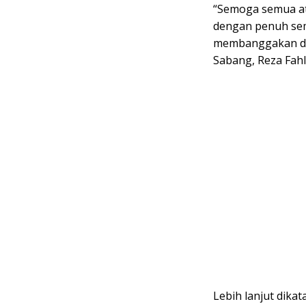
“Semoga semua atl
dengan penuh se
membanggakan da
Sabang, Reza Fahl
Lebih lanjut dika