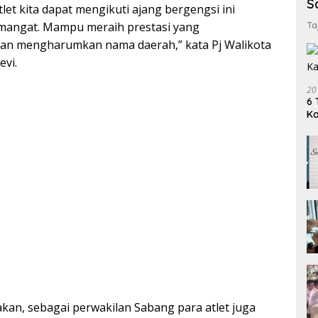
S
et kita dapat mengikuti ajang bergengsi ini
mangat. Mampu meraih prestasi yang
Ta
n mengharumkan nama daerah,” kata Pj Walikota
evi.
20
6 
K
takan, sebagai perwakilan Sabang para atlet juga