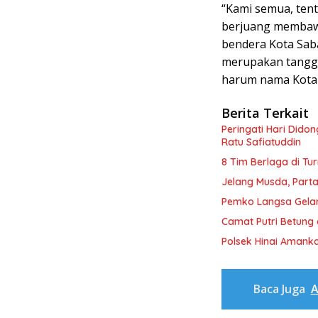
“Kami semua, ten
berjuang membawa
bendera Kota Saba
merupakan tangg
harum nama Kota
Berita Terkait
Peringati Hari Dido
Ratu Safiatuddin
8 Tim Berlaga di Tu
Jelang Musda, Parta
Pemko Langsa Gelar
Camat Putri Betung 
Polsek Hinai Amanka
Baca Juga
A