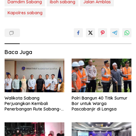
Damdim Sabang
iboh sabang
Jalan Amblas
Kapolres sabang
Baca Juga
Walikota Sabang
Polri Bangun 40 Titik Sumur
Perjuangkan Kembali
Bor untuk Warga
Penerbangan Rute Sabang-
Pascabanjir di Langsa
Medan