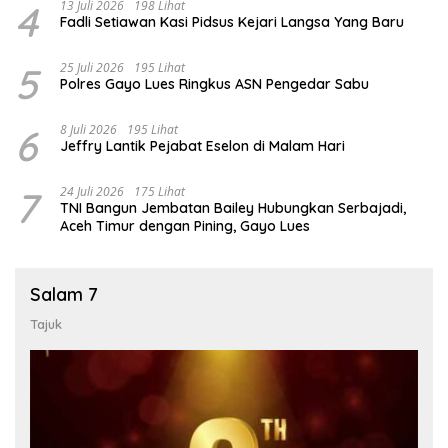
4
13 Juli 2026
198 Lihat
Fadli Setiawan Kasi Pidsus Kejari Langsa Yang Baru
5
25 Juli 2026
195 Lihat
Polres Gayo Lues Ringkus ASN Pengedar Sabu
6
8 Juli 2026
195 Lihat
Jeffry Lantik Pejabat Eselon di Malam Hari
7
24 Juli 2026
175 Lihat
TNI Bangun Jembatan Bailey Hubungkan Serbajadi,
Aceh Timur dengan Pining, Gayo Lues
Salam 7
Tajuk