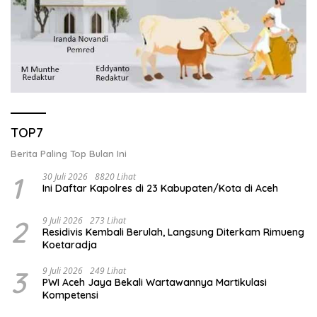
TOP7
Berita Paling Top Bulan Ini
1
30 Juli 2026
8820 Lihat
Ini Daftar Kapolres di 23 Kabupaten/Kota di Aceh
2
9 Juli 2026
273 Lihat
Residivis Kembali Berulah, Langsung Diterkam Rimueng
Koetaradja
3
9 Juli 2026
249 Lihat
PWI Aceh Jaya Bekali Wartawannya Martikulasi
Kompetensi