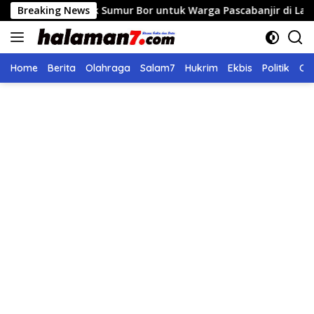
Langsung
ik Sumur Bor untuk Warga Pascabanjir di Langsa
Breaking News
Pering
ke
konten
Home
Berita
Olahraga
Salam7
Hukrim
Ekbis
Politik
Ol