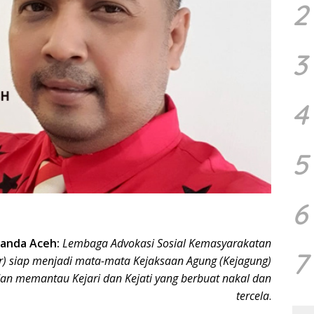
2
3
4
5
6
anda Aceh:
Lembaga Advokasi Sosial Kemasyarakatan
7
r) siap menjadi mata-mata Kejaksaan Agung (Kejagung)
an memantau Kejari dan Kejati yang berbuat nakal dan
tercela
.