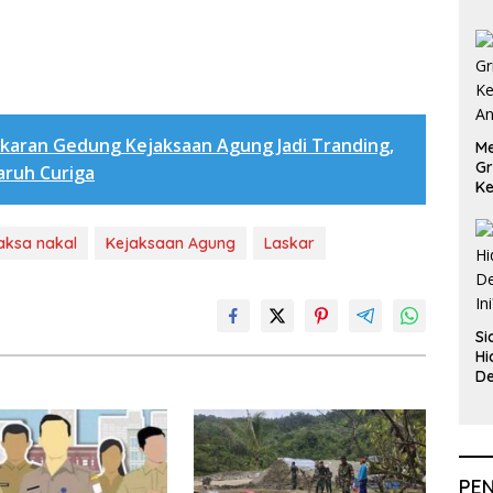
karan Gedung Kejaksaan Agung Jadi Tranding,
Me
Gr
ruh Curiga
Ke
An
aksa nakal
Kejaksaan Agung
Laskar
Si
Hi
De
In
PE