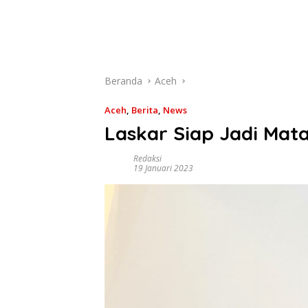
Beranda
Aceh
Aceh
,
Berita
,
News
Laskar Siap Jadi Mat
Redaksi
19 Januari 2023