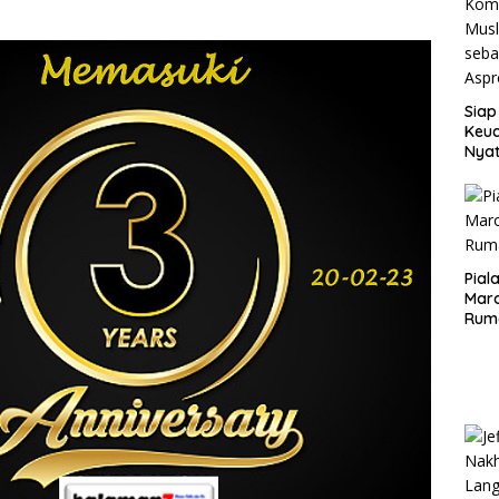
Siap
Keuc
Nya
seba
Aspr
Pial
Maro
Rum