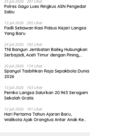
25 Juli 2026
207 Lihat
Polres Gayo Lues Ringkus ASN Pengedar
Sabu
13 Juli 2026
205 Lihat
Fadli Setiawan Kasi Pidsus Kejari Langsa
Yang Baru
24 Juli 2026
183 Lihat
TNI Bangun Jembatan Bailey Hubungkan
Serbajadi, Aceh Timur dengan Pining,
Gayo Lues
20 Juli 2026
174 Lihat
Spanyol Tasbihkan Raja Sepakbola Dunia
2026
13 Juli 2026
163 Lihat
Pemko Langsa Salurkan 20.963 Seragam
Sekolah Gratis
12 Juli 2026
161 Lihat
Hari Pertama Tahun Ajaran Baru,
Walikota Ajak Orangtua Antar Anak Ke
Sekolah