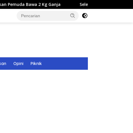
awa 2 Kg Ganja
Seleksi Calon Direksi BUMD Aceh Tamia
kan
Opini
Piknik