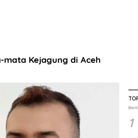
a-mata Kejagung di Aceh
TO
Berit
1