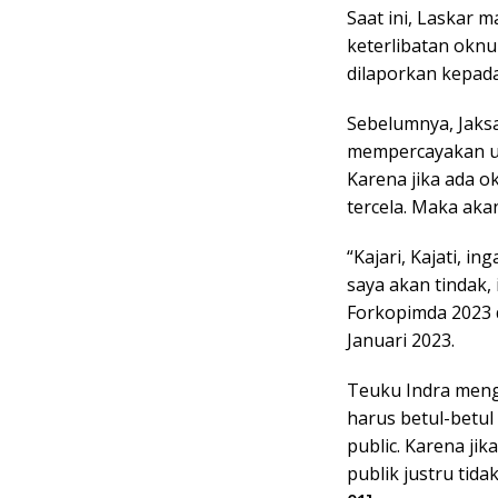
Saat ini, Laskar 
keterlibatan oknu
dilaporkan kepada
Sebelumnya, Jaks
mempercayakan u
Karena jika ada o
tercela. Maka akan
“Kajari, Kajati, i
saya akan tindak,
Forkopimda 2023 d
Januari 2023.
Teuku Indra meng
harus betul-betul
public. Karena jik
publik justru tida