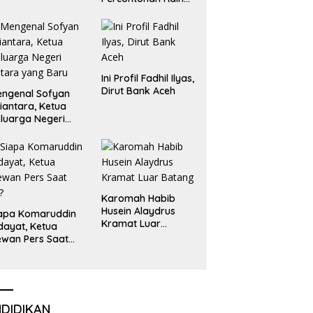
Emas dan Perak
Liga Olimpiade
Nasional
Ini Profil Fadhil Ilyas,
Dirut Bank Aceh
ngenal Sofyan
iantara, Ketua
luarga Negeri
tara yang Baru
Karomah Habib
Husein Alaydrus
apa Komaruddin
Kramat Luar
dayat, Ketua
Batang
wan Pers Saat
i?
NDIDIKAN