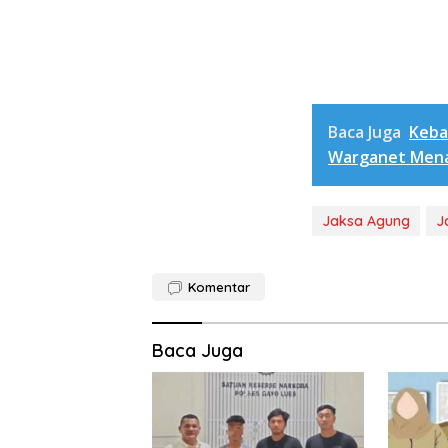
Baca Juga
Keba
Warganet Mena
Jaksa Agung
J
Komentar
Baca Juga