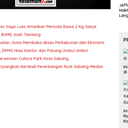
Jeff
Nak
Lan
lres Gayo Lues Amankan Pemuda Bawa 2 Kg Ganja
si BUMD Aceh Tamiang
P
tan, Guna Membuka Akses Perkebunan dan Ekonomi
I, DPMG Hiasi Kantor dan Pasang Umbul Umbul
Peresmian Culture Park Kota Sabang
erjuangkan Kembali Penerbangan Rute Sabang-Medan
In
di
In
Ru
Ka
B