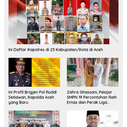
Ini Daftar Kapolres di 23 Kabupaten/Kota di Aceh
Ini Profil Brigjen Pol Ruddi
Zahra Ghassani, Pelajar
Setiawan, Kapolda Aceh
SMPN 19 Percontohan Raih
yang Baru
Emas dan Perak Liga
Olimpiade Nasional