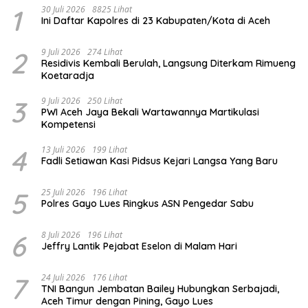
1
30 Juli 2026
8825 Lihat
Ini Daftar Kapolres di 23 Kabupaten/Kota di Aceh
2
9 Juli 2026
274 Lihat
Residivis Kembali Berulah, Langsung Diterkam Rimueng
Koetaradja
3
9 Juli 2026
250 Lihat
PWI Aceh Jaya Bekali Wartawannya Martikulasi
Kompetensi
4
13 Juli 2026
199 Lihat
Fadli Setiawan Kasi Pidsus Kejari Langsa Yang Baru
5
25 Juli 2026
196 Lihat
Polres Gayo Lues Ringkus ASN Pengedar Sabu
6
8 Juli 2026
196 Lihat
Jeffry Lantik Pejabat Eselon di Malam Hari
7
24 Juli 2026
176 Lihat
TNI Bangun Jembatan Bailey Hubungkan Serbajadi,
Aceh Timur dengan Pining, Gayo Lues