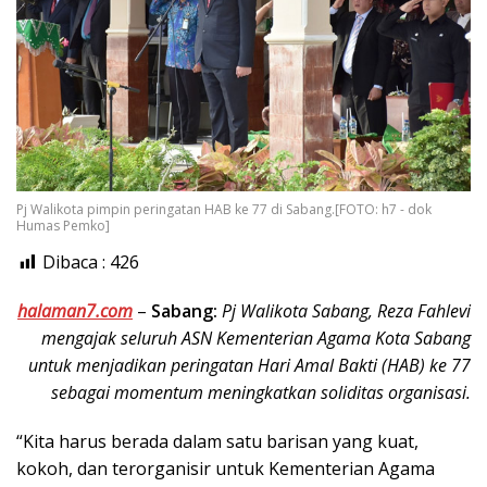
Pj Walikota pimpin peringatan HAB ke 77 di Sabang.[FOTO: h7 - dok
Humas Pemko]
Dibaca :
426
halaman7.com
–
Sabang:
Pj Walikota Sabang, Reza Fahlevi
mengajak seluruh ASN Kementerian Agama Kota Sabang
untuk menjadikan peringatan Hari Amal Bakti (HAB) ke 77
sebagai momentum meningkatkan soliditas organisasi.
“Kita harus berada dalam satu barisan yang kuat,
kokoh, dan terorganisir untuk Kementerian Agama