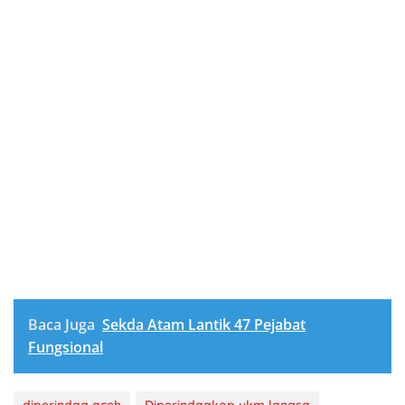
Baca Juga
Sekda Atam Lantik 47 Pejabat
Fungsional
diperindag aceh
Diperindagkop ukm langsa