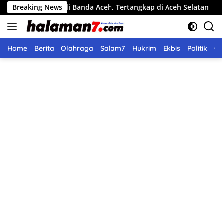
Langsung
s di Banda Aceh, Tertangkap di Aceh Selatan
Breaking News
Pemko Lang
ke
konten
Home
Berita
Olahraga
Salam7
Hukrim
Ekbis
Politik
O