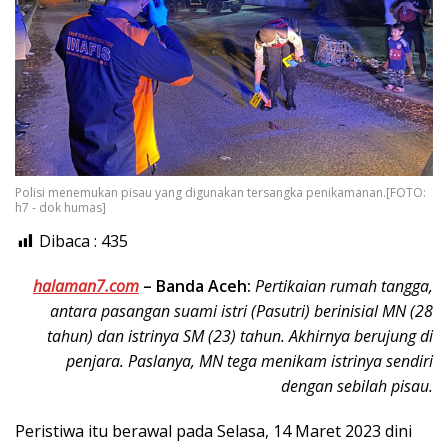
Polisi menemukan pisau yang digunakan tersangka penikamanan.[FOTO:
h7 - dok humas]
Dibaca :
435
halaman7.com
– Banda Aceh:
Pertikaian rumah tangga,
antara pasangan suami istri (Pasutri) berinisial MN (28
tahun) dan istrinya SM (23) tahun. Akhirnya berujung di
penjara. Paslanya, MN tega menikam istrinya sendiri
dengan sebilah pisau.
Peristiwa itu berawal pada Selasa, 14 Maret 2023 dini