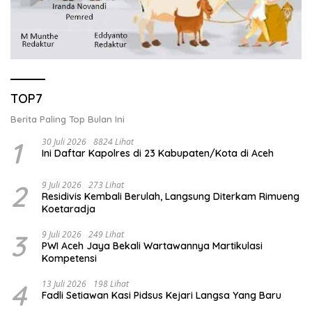
TOP7
Berita Paling Top Bulan Ini
1
30 Juli 2026
8824 Lihat
Ini Daftar Kapolres di 23 Kabupaten/Kota di Aceh
2
9 Juli 2026
273 Lihat
Residivis Kembali Berulah, Langsung Diterkam Rimueng
Koetaradja
3
9 Juli 2026
249 Lihat
PWI Aceh Jaya Bekali Wartawannya Martikulasi
Kompetensi
4
13 Juli 2026
198 Lihat
Fadli Setiawan Kasi Pidsus Kejari Langsa Yang Baru