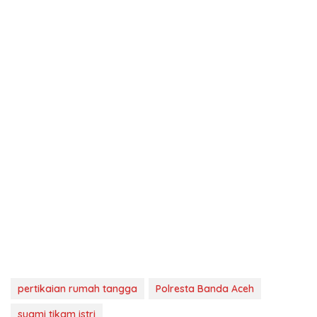
pertikaian rumah tangga
Polresta Banda Aceh
suami tikam istri