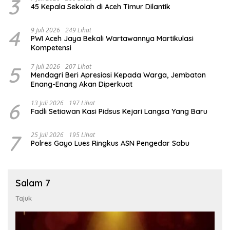
3
45 Kepala Sekolah di Aceh Timur Dilantik
4
9 Juli 2026
249 Lihat
PWI Aceh Jaya Bekali Wartawannya Martikulasi
Kompetensi
5
7 Juli 2026
207 Lihat
Mendagri Beri Apresiasi Kepada Warga, Jembatan
Enang-Enang Akan Diperkuat
6
13 Juli 2026
197 Lihat
Fadli Setiawan Kasi Pidsus Kejari Langsa Yang Baru
7
25 Juli 2026
195 Lihat
Polres Gayo Lues Ringkus ASN Pengedar Sabu
Salam 7
Tajuk