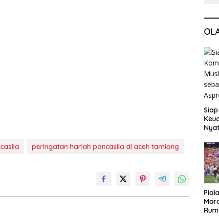
OL
Siap
Keuc
Nya
seba
Aspr
ncasila
peringatan harlah pancasila di aceh tamiang
Pial
Maro
Rum