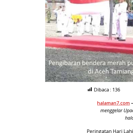
Dibaca :
136
halaman7.com
–
menggelar Upac
hal
Peringatan Hari Lah