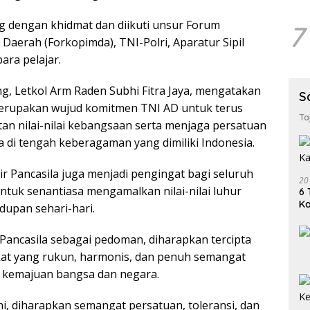
 dengan khidmat dan diikuti unsur Forum
7
Daerah (Forkopimda), TNI-Polri, Aparatur Sipil
ara pelajar.
, Letkol Arm Raden Subhi Fitra Jaya, mengatakan
S
merupakan wujud komitmen TNI AD untuk terus
Ta
 nilai-nilai kebangsaan serta menjaga persatuan
 di tengah keberagaman yang dimiliki Indonesia.
 Pancasila juga menjadi pengingat bagi seluruh
20
uk senantiasa mengamalkan nilai-nilai luhur
6 
K
dupan sehari-hari.
ancasila sebagai pedoman, diharapkan tercipta
at yang rukun, harmonis, dan penuh semangat
 kemajuan bangsa dan negara.
ni, diharapkan semangat persatuan, toleransi, dan