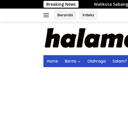
Langsung
Breaking News
Walikota Sabang Perjuangkan K
ke
konten
Beranda
Indeks
Home
Berita
Olahraga
Salam7