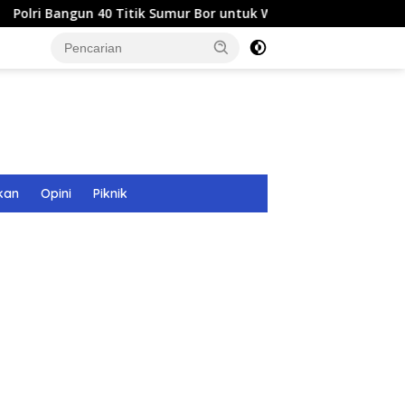
40 Titik Sumur Bor untuk Warga Pascabanjir di Langsa
P
kan
Opini
Piknik