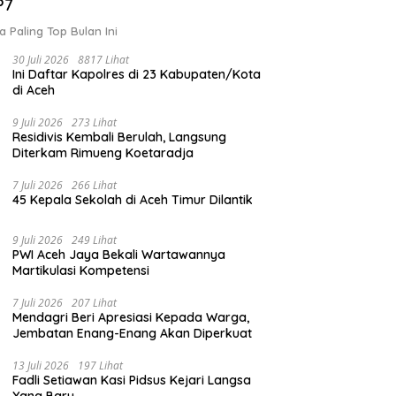
P7
a Paling Top Bulan Ini
30 Juli 2026
8817 Lihat
Ini Daftar Kapolres di 23 Kabupaten/Kota
di Aceh
9 Juli 2026
273 Lihat
Residivis Kembali Berulah, Langsung
Diterkam Rimueng Koetaradja
7 Juli 2026
266 Lihat
45 Kepala Sekolah di Aceh Timur Dilantik
9 Juli 2026
249 Lihat
PWI Aceh Jaya Bekali Wartawannya
Martikulasi Kompetensi
7 Juli 2026
207 Lihat
Mendagri Beri Apresiasi Kepada Warga,
Jembatan Enang-Enang Akan Diperkuat
13 Juli 2026
197 Lihat
Fadli Setiawan Kasi Pidsus Kejari Langsa