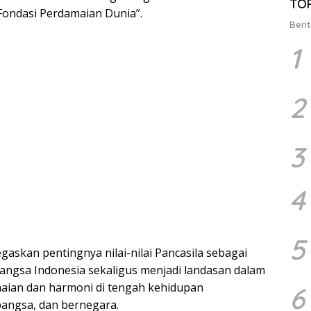
TO
ondasi Perdamaian Dunia”.
Berit
1
2
3
4
5
askan pentingnya nilai-nilai Pancasila sebagai
angsa Indonesia sekaligus menjadi landasan dalam
ian dan harmoni di tengah kehidupan
6
angsa, dan bernegara.