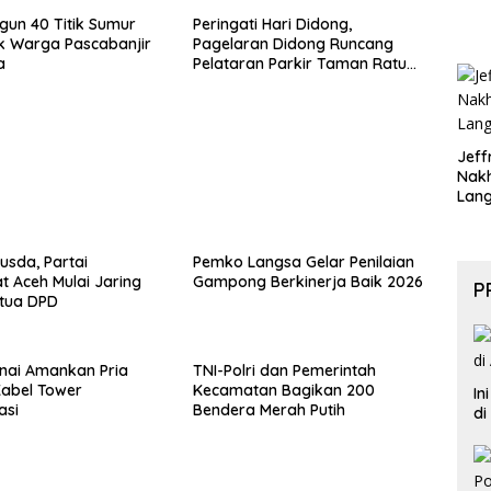
ngun 40 Titik Sumur
Peringati Hari Didong,
k Warga Pascabanjir
Pagelaran Didong Runcang
a
Pelataran Parkir Taman Ratu
Safiatuddin
Jeff
Nak
Lan
usda, Partai
Pemko Langsa Gelar Penilaian
 Aceh Mulai Jaring
Gampong Berkinerja Baik 2026
P
etua DPD
inai Amankan Pria
TNI-Polri dan Pemerintah
Kabel Tower
Kecamatan Bagikan 200
In
asi
Bendera Merah Putih
di