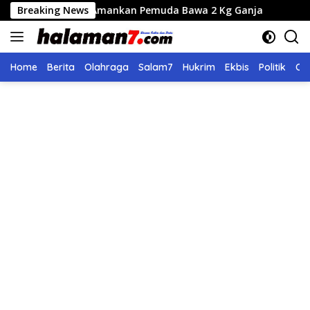
Langsung
ues Amankan Pemuda Bawa 2 Kg Ganja
Breaking News
Seleksi Calon Di
ke
konten
Home
Berita
Olahraga
Salam7
Hukrim
Ekbis
Politik
Ol