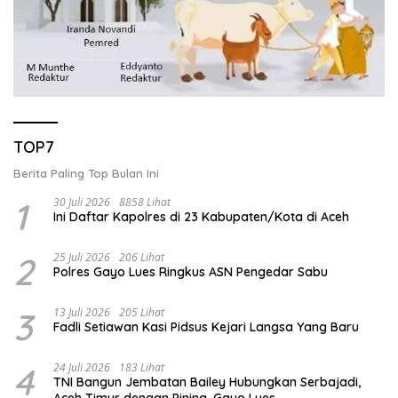
TOP7
Berita Paling Top Bulan Ini
1
30 Juli 2026
8858 Lihat
Ini Daftar Kapolres di 23 Kabupaten/Kota di Aceh
2
25 Juli 2026
206 Lihat
Polres Gayo Lues Ringkus ASN Pengedar Sabu
3
13 Juli 2026
205 Lihat
Fadli Setiawan Kasi Pidsus Kejari Langsa Yang Baru
4
24 Juli 2026
183 Lihat
TNI Bangun Jembatan Bailey Hubungkan Serbajadi,
Aceh Timur dengan Pining, Gayo Lues