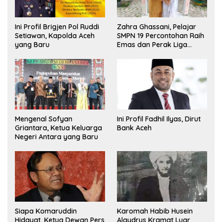
Ini Profil Brigjen Pol Ruddi
Zahra Ghassani, Pelajar
Setiawan, Kapolda Aceh
SMPN 19 Percontohan Raih
yang Baru
Emas dan Perak Liga
Olimpiade Nasional
Mengenal Sofyan
Ini Profil Fadhil Ilyas, Dirut
Griantara, Ketua Keluarga
Bank Aceh
Negeri Antara yang Baru
Siapa Komaruddin
Karomah Habib Husein
Hidayat, Ketua Dewan Pers
Alaydrus Kramat Luar