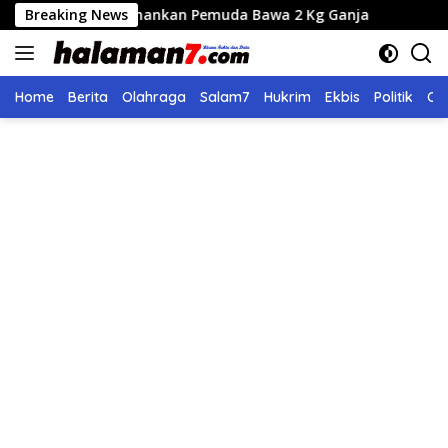
Langsung
s Amankan Pemuda Bawa 2 Kg Ganja
Breaking News
Seleksi Calon Dire
ke
konten
Home
Berita
Olahraga
Salam7
Hukrim
Ekbis
Politik
Ol