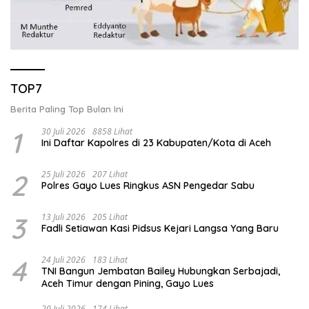
TOP7
Berita Paling Top Bulan Ini
1
30 Juli 2026
8858 Lihat
Ini Daftar Kapolres di 23 Kabupaten/Kota di Aceh
2
25 Juli 2026
207 Lihat
Polres Gayo Lues Ringkus ASN Pengedar Sabu
3
13 Juli 2026
205 Lihat
Fadli Setiawan Kasi Pidsus Kejari Langsa Yang Baru
4
24 Juli 2026
183 Lihat
TNI Bangun Jembatan Bailey Hubungkan Serbajadi,
Aceh Timur dengan Pining, Gayo Lues
20 Juli 2026
174 Lihat