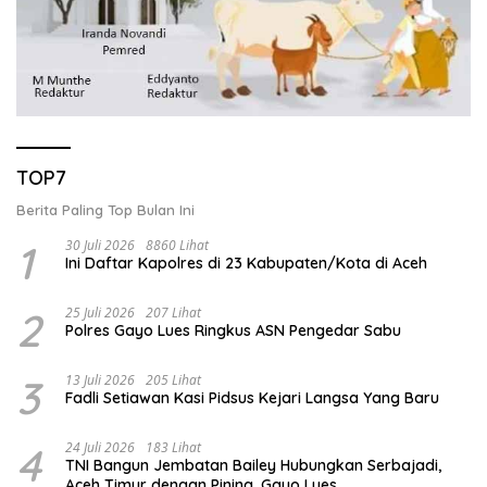
TOP7
Berita Paling Top Bulan Ini
1
30 Juli 2026
8860 Lihat
Ini Daftar Kapolres di 23 Kabupaten/Kota di Aceh
2
25 Juli 2026
207 Lihat
Polres Gayo Lues Ringkus ASN Pengedar Sabu
3
13 Juli 2026
205 Lihat
Fadli Setiawan Kasi Pidsus Kejari Langsa Yang Baru
4
24 Juli 2026
183 Lihat
TNI Bangun Jembatan Bailey Hubungkan Serbajadi,
Aceh Timur dengan Pining, Gayo Lues