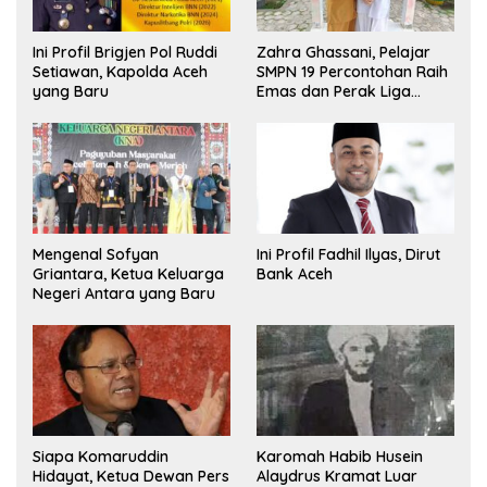
Ini Profil Brigjen Pol Ruddi
Zahra Ghassani, Pelajar
Setiawan, Kapolda Aceh
SMPN 19 Percontohan Raih
yang Baru
Emas dan Perak Liga
Olimpiade Nasional
Mengenal Sofyan
Ini Profil Fadhil Ilyas, Dirut
Griantara, Ketua Keluarga
Bank Aceh
Negeri Antara yang Baru
Siapa Komaruddin
Karomah Habib Husein
Hidayat, Ketua Dewan Pers
Alaydrus Kramat Luar