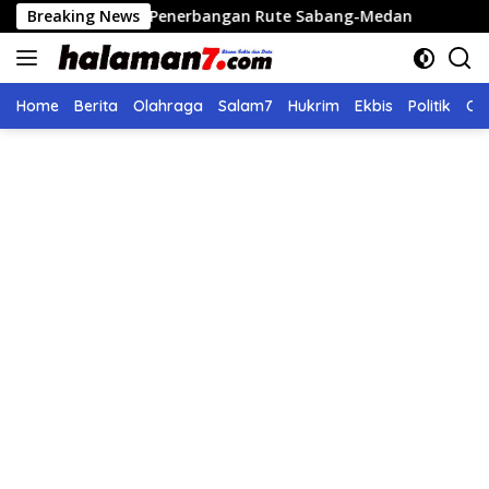
Langsung
mbali Penerbangan Rute Sabang-Medan
Breaking News
Polri Bangun 40
ke
konten
Home
Berita
Olahraga
Salam7
Hukrim
Ekbis
Politik
Ol