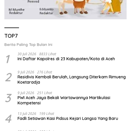
TOP7
Berita Paling Top Bulan Ini
1
30 Juli 2026
8833 Lihat
Ini Daftar Kapolres di 23 Kabupaten/Kota di Aceh
2
9 Juli 2026
276 Lihat
Residivis Kembali Berulah, Langsung Diterkam Rimueng
Koetaradja
3
9 Juli 2026
251 Lihat
PWI Aceh Jaya Bekali Wartawannya Martikulasi
Kompetensi
4
13 Juli 2026
199 Lihat
Fadli Setiawan Kasi Pidsus Kejari Langsa Yang Baru