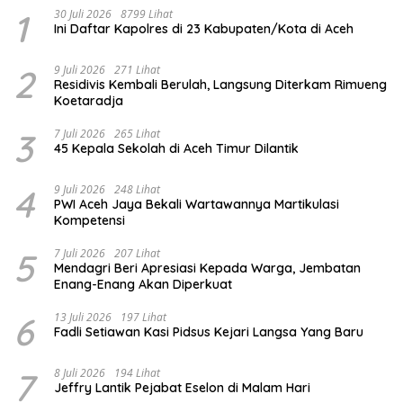
1
30 Juli 2026
8799 Lihat
Ini Daftar Kapolres di 23 Kabupaten/Kota di Aceh
2
9 Juli 2026
271 Lihat
Residivis Kembali Berulah, Langsung Diterkam Rimueng
Koetaradja
3
7 Juli 2026
265 Lihat
45 Kepala Sekolah di Aceh Timur Dilantik
4
9 Juli 2026
248 Lihat
PWI Aceh Jaya Bekali Wartawannya Martikulasi
Kompetensi
5
7 Juli 2026
207 Lihat
Mendagri Beri Apresiasi Kepada Warga, Jembatan
Enang-Enang Akan Diperkuat
6
13 Juli 2026
197 Lihat
Fadli Setiawan Kasi Pidsus Kejari Langsa Yang Baru
7
8 Juli 2026
194 Lihat
Jeffry Lantik Pejabat Eselon di Malam Hari