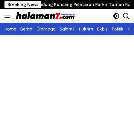
Langsung
aran Didong Runcang Pelataran Parkir Taman Ratu Safiatuddin
Breaking News
ke
konten
Home
Berita
Olahraga
Salam7
Hukrim
Ekbis
Politik
Ol