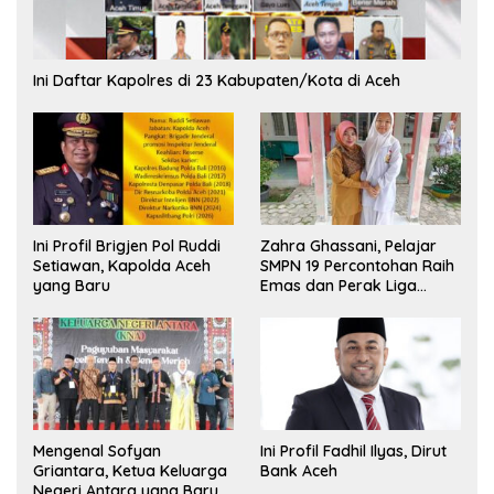
Ini Daftar Kapolres di 23 Kabupaten/Kota di Aceh
Ini Profil Brigjen Pol Ruddi
Zahra Ghassani, Pelajar
Setiawan, Kapolda Aceh
SMPN 19 Percontohan Raih
yang Baru
Emas dan Perak Liga
Olimpiade Nasional
Mengenal Sofyan
Ini Profil Fadhil Ilyas, Dirut
Griantara, Ketua Keluarga
Bank Aceh
Negeri Antara yang Baru