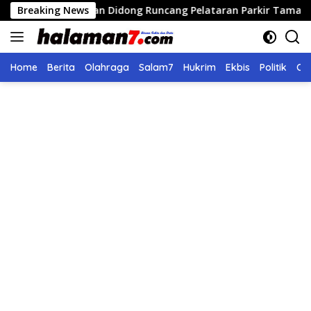
Langsung
Pagelaran Didong Runcang Pelataran Parkir Taman Ratu Safiatud
Breaking News
ke
konten
Home
Berita
Olahraga
Salam7
Hukrim
Ekbis
Politik
Ol