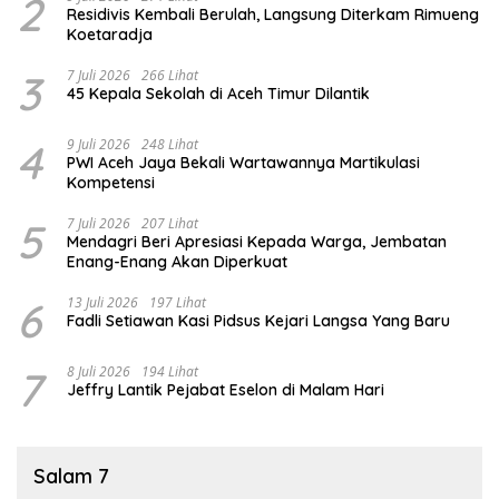
2
Residivis Kembali Berulah, Langsung Diterkam Rimueng
Koetaradja
3
7 Juli 2026
266 Lihat
45 Kepala Sekolah di Aceh Timur Dilantik
4
9 Juli 2026
248 Lihat
PWI Aceh Jaya Bekali Wartawannya Martikulasi
Kompetensi
5
7 Juli 2026
207 Lihat
Mendagri Beri Apresiasi Kepada Warga, Jembatan
Enang-Enang Akan Diperkuat
6
13 Juli 2026
197 Lihat
Fadli Setiawan Kasi Pidsus Kejari Langsa Yang Baru
7
8 Juli 2026
194 Lihat
Jeffry Lantik Pejabat Eselon di Malam Hari
Salam 7