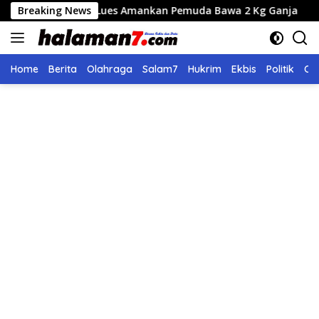
Langsung
s Gayo Lues Amankan Pemuda Bawa 2 Kg Ganja
Breaking News
Seleksi
ke
konten
Home
Berita
Olahraga
Salam7
Hukrim
Ekbis
Politik
Ol